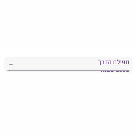
תפילת הדרך
ברכת המזון
יהדות
סידור תפילה
בריאות
חגים ומועדים