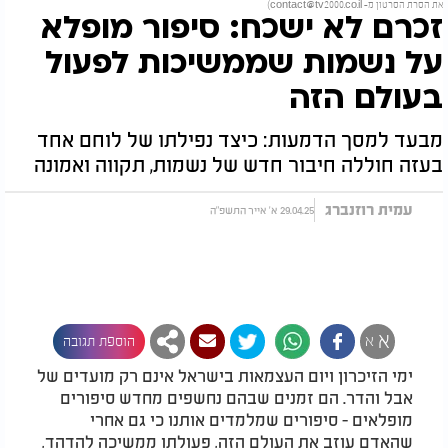
את הסרת הסרטון מ-
contact@tv2000.co.il
)
זכרם לא ישכח: סיפור מופלא
על נשמות שממשיכות לפעול
בעולם הזה
מבעד למסך הדמעות: כיצד נפילתו של לוחם אחד
בעזה חוללה חיבור חדש של נשמות, תקווה ואמונה
עמית רוזנברג
29.04.25 א' אייר התשפ"ה
א
א
הוספת תגובה
ימי הזיכרון ויום העצמאות בישראל אינם רק מועדים של
אבל והדר. הם זמנים שבהם נחשפים מחדש סיפורים
מופלאים - סיפורים שמלמדים אותנו כי גם אחרי
שהאדם עוזב את העולם הזה, פעולתו ממשיכה להדהד,