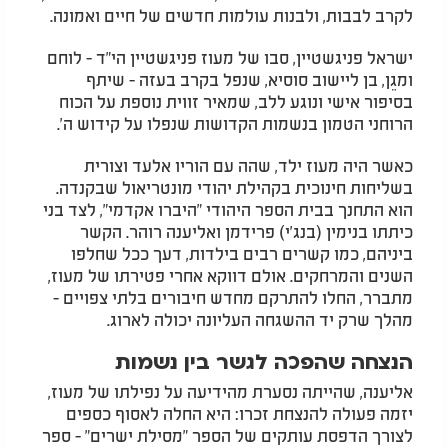
לקרב לבבות, ולבנות עולמות חדשים של חיים ואמונה.
ישראל פניגשטיין, סבו של מעוז פניגשטיין הי"ד - לוחם
ומגֵן, בן ליישוב סוסיא, שנפל בקרב בעזה - שיתף
בסיפור אישי ונוגע ללב, שמאיר זווית נוספת על הכוח
הרוחני הטמון בנשמות הקדושות שנפלו על קידוש ה'.
כאשר היה מעוז ילד, שהה עם הוריו אלעד וצורית
בשליחות חינוכית בקהילת יהודי מונטריאול שבקנדה.
הוא התחנך בבית הספר היהודי "היברו אקדמי", לצד בני
כיתתו בנימין (בנג'י) פרידמן ואליענה רוהר. הקשר
ביניהם, כמו קשרים רבים בילדות, דעך ככל שחלפו
השנים והמרחקים. אולם דווקא אחרי פטירתו של מעוז,
מתברר, החלו להתרקם מחדש חיבורים בלתי צפויים -
מהלך שרק יד ההשגחה העליונה יכולה לארוג.
הנצחה שהפכה לגשר בין נשמות
אליענה, שהייתה נסערת מהידיעה על נפילתו של מעוז,
יזמה פעולה להנצחת זכרו: היא החלה לאסוף כספים
לצורך הדפסת עותקים של הספר "מסילת ישרים" - ספר