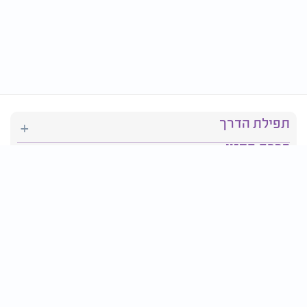
תפילת הדרך
ברכת המזון
יהדות
סידור תפילה
בריאות
חגים ומועדים