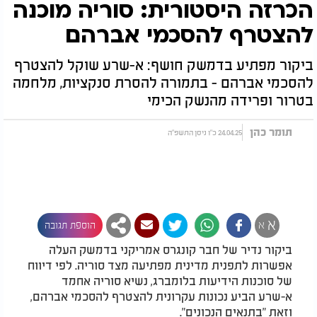
הכרזה היסטורית: סוריה מוכנה
להצטרף להסכמי אברהם
ביקור מפתיע בדמשק חושף: א-שרע שוקל להצטרף
להסכמי אברהם - בתמורה להסרת סנקציות, מלחמה
בטרור ופרידה מהנשק הכימי
תומר כהן
24.04.25 כ"ו ניסן התשפ"ה
א
א
הוספת תגובה
ביקור נדיר של חבר קונגרס אמריקני בדמשק העלה
אפשרות לתפנית מדינית מפתיעה מצד סוריה. לפי דיווח
של סוכנות הידיעות בלומברג, נשיא סוריה אחמד
א-שרע הביע נכונות עקרונית להצטרף להסכמי אברהם,
וזאת "בתנאים הנכונים".