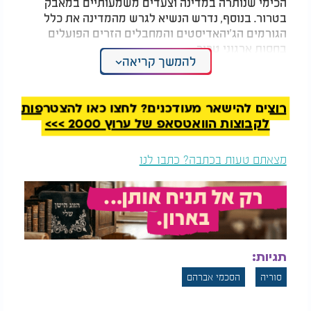
הכימי שנותרה במדינה וצעדים משמעותיים במאבק
בטרור. בנוסף, נדרש הנשיא לגרש מהמדינה את כלל
הגורמים הג’יהאדיסטים והמחבלים הזרים הפועלים
בחסות ארגוני טרור.
להמשך קריאה
מילס ציין כי הנשיא הסורי הביע רצון להתמודד עם
החששות של ארצות הברית ופתיחות להסכם, במידה
ויובטחו תנאים מתאימים.
רוצים להישאר מעודכנים? לחצו כאן להצטרפות
לקבוצות הוואטסאפ של ערוץ 2000 >>>
במקביל, נרשמו בימים האחרונים צעדים בשטח: כוחות
הביטחון הסוריים עצרו שני בכירים בארגון "הג'יהאד
מצאתם טעות בכתבה? כתבו לנו
האיסלאמי" שפעלו במדינה. בין העצורים - ח'אלד ח'אלד,
שנחשב לדמות מרכזית בפעילות הארגון הפלסטיני
בסוריה.
תגיות:
סוריה
הסכמי אברהם