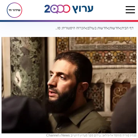
שידור חי
דף הבית
חדשות
חדשות בעולם
הכרזה היסטורית: סוריה מוכנה להצטרף להסכמי אברהם
מנהיג סוריה מוחמד אל-ג'ולאני. צילום מסך מערוץ היוטיוב Channel 4 News