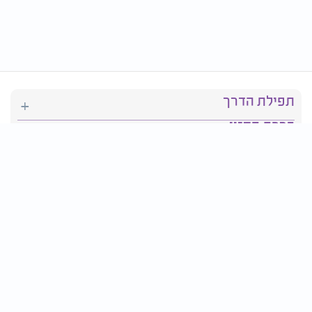
תפילת הדרך
ברכת המזון
יהדות
סידור תפילה
בריאות
חגים ומועדים