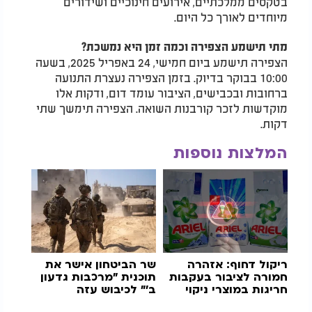
בטקסים ממלכתיים, אירועים חינוכיים ושידורים
מיוחדים לאורך כל היום.
מתי תישמע הצפירה וכמה זמן היא נמשכת?
הצפירה תישמע ביום חמישי, 24 באפריל 2025, בשעה
10:00 בבוקר בדיוק. בזמן הצפירה נעצרת התנועה
ברחובות ובכבישים, הציבור עומד דום, ודקות אלו
מוקדשות לזכר קורבנות השואה. הצפירה תימשך שתי
דקות.
המלצות נוספות
ריקול דחוף: אזהרה
שר הביטחון אישר את
חמורה לציבור בעקבות
תוכנית "מרכבות גדעון
חריגות במוצרי ניקוי
ב'" לכיבוש עזה
פופולריים