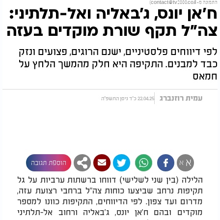
התמונה מ-
contact@tv2000.co.il
)
ח'אן יונס, ג'באליה ואל-תלתיני:
צה"ל תקף שורת מוקדים בעזה
לפי דיווחים פלסטיניים, ישנם הרוגים, פצועים ונזק
כבד למבנים. התקיפה היא חלק מהמשך הלחץ על
חמאס
עמית רוזנברג
22.04.25 כ"ד ניסן התשפ"ה
א
א
הוספת תגובה
הלילה (בין שני לשלישי) דווחו ברשתות ערביות על גל
תקיפות נרחב שביצעו כוחות צה"ל ברחבי רצועת עזה,
מדרום ועד צפון. לפי הדיווחים, התקיפות כוונו למספר
מוקדים ובהם ח'אן יונס, ג'באליה ורחוב אל-תלתיני