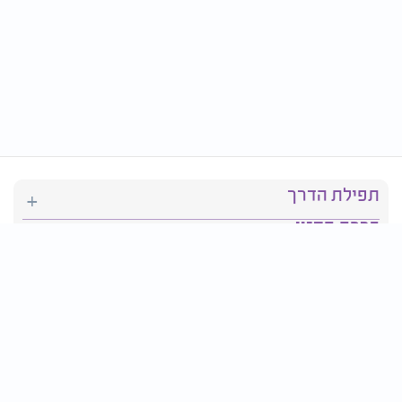
תפילת הדרך
ברכת המזון
יהדות
סידור תפילה
בריאות
חגים ומועדים