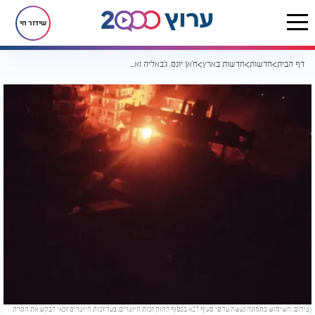
שידור חי
דף הבית
חדשות
חדשות בארץ
ח'אן יונס, ג'באליה ואל-תלתיני: צה"ל תקף שורת מוקדים בעזה
(צילום: השימוש בתמונה נעשה על פי סעיף 27א בכפוף לחוק זכות היוצרים. בעל זכות היוצרים זכאי לבקש את הסרת