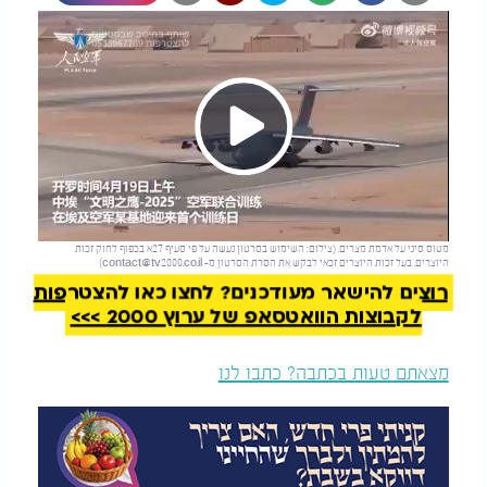
Play
להמשך קריאה
מטוס סיני על אדמת מצרים. (צילום: השימוש בסרטון נעשה על פי סעיף 27א בכפוף לחוק זכות
Video
היוצרים. בעל זכות היוצרים זכאי לבקש את הסרת הסרטון מ-
contact@tv2000.co.il
)
רוצים להישאר מעודכנים? לחצו כאן להצטרפות
לקבוצות הוואטסאפ של ערוץ 2000 >>>
מצאתם טעות בכתבה? כתבו לנו