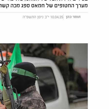
מערך החטופים של חמאס ספג מכה קשה
10.04.25 י"ב ניסן התשפ"ה
תומר כהן