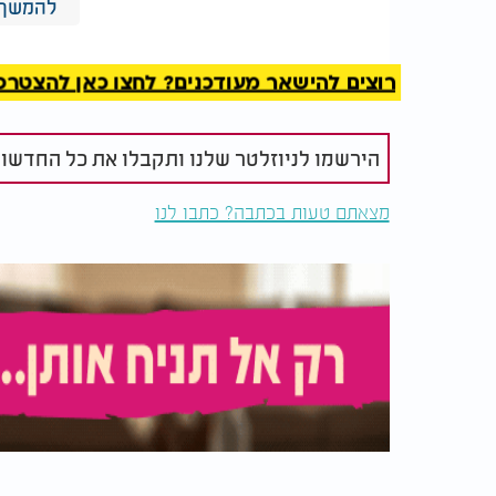
להמשך 
רוצים להישאר מעודכנים? לחצו כאן להצטרפות ל
הירשמו לניוזלטר שלנו ותקבלו את כל החדשו
מצאתם טעות בכתבה? כתבו לנו
לפי דבריו של העיתונאי דניאל ווכטאל, העוקב
במקרה חריג מאז תחילת הלחימה: "לא זכור לי
מיחידת הצל שאחראית על החזקת החטופים. יש 
החדירות".