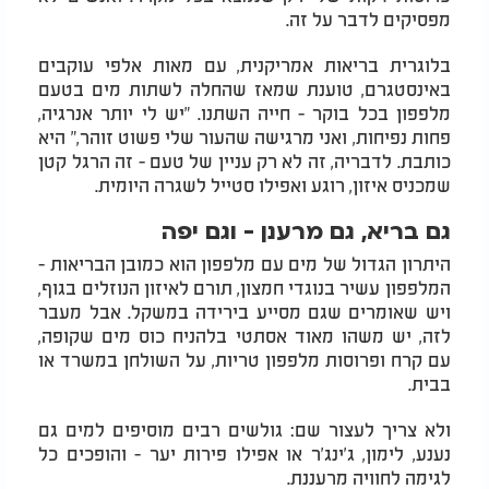
מפסיקים לדבר על זה.
בלוגרית בריאות אמריקנית, עם מאות אלפי עוקבים
באינסטגרם, טוענת שמאז שהחלה לשתות מים בטעם
מלפפון בכל בוקר - חייה השתנו. "יש לי יותר אנרגיה,
פחות נפיחות, ואני מרגישה שהעור שלי פשוט זוהר," היא
כותבת. לדבריה, זה לא רק עניין של טעם - זה הרגל קטן
שמכניס איזון, רוגע ואפילו סטייל לשגרה היומית.
גם בריא, גם מרענן - וגם יפה
היתרון הגדול של מים עם מלפפון הוא כמובן הבריאות -
המלפפון עשיר בנוגדי חמצון, תורם לאיזון הנוזלים בגוף,
ויש שאומרים שגם מסייע בירידה במשקל. אבל מעבר
לזה, יש משהו מאוד אסתטי בלהניח כוס מים שקופה,
עם קרח ופרוסות מלפפון טריות, על השולחן במשרד או
בבית.
ולא צריך לעצור שם: גולשים רבים מוסיפים למים גם
נענע, לימון, ג'ינג'ר או אפילו פירות יער - והופכים כל
לגימה לחוויה מרעננת.