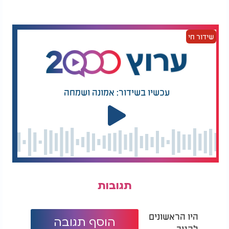
רוצים לנסות? הנה הטיפ הקטן שעושה את כל ההבדל:
שידור חי
חתכו את המלפפון לפרוסות דקות מאוד - זה משחרר
יותר טעם. תוסיפו קוביות קרח, ואפילו עלה קטן של
נענע. שימו את זה בבקבוק שקוף, ותשאירו במקרר
ללילה. למחרת בבוקר - תתחילו את היום שלכם בלגימה
שקטה, מרעננת, ובריאה.
עכשיו בשידור: אמונה ושמחה
"זו לא רק כוס מים," כתבה אחת המגיבות, "זה רגע של
רוגע. וזה כל מה שהייתי צריכה הבוקר."
תגובות
היו הראשונים
הוסף תגובה
להגיב