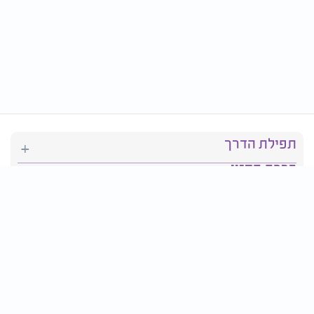
תפילת הדרך
ברכת המזון
יהדות
סידור תפילה
בריאות
חגים ומועדים