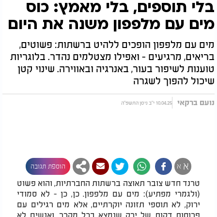
בלי תוספים, בלי מאמץ: כוס
מים עם מלפפון משנה את היום
מים עם מלפפון הופכים ללהיט ברשתות: פשוטים,
בריאים, מרגיעים - ואפילו מצטלמים נהדר. בלוגריות
טוענות לשיפור בעור, באנרגיה ובאווירה. שינוי קטן
שיכול להפוך לשגרה
נועם ברקאי
10.04.25 י"ב ניסן התשפ"ה
א
א
הוספת תגובה
טרנד חדש צובר תאוצה ברשתות החברתיות, והוא פשוט
(ולגמרי מפתיע): מים עם מלפפון. כן, כן - לא סמודי
ירוק, לא תוספי תזונה יוקרתיים, אלא מים רגילים עם
פרוסות דקות של ירק שנמצא בכל מקרר. ואנשים לא