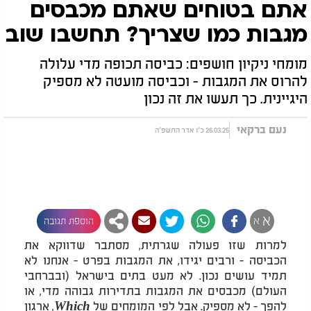
אתם בטוחים שאתם מכבסים
מגבות כמו שצריך? תחשבו שוב
מומחי ניקיון חושפים: כביסה תכופה מדי עלולה
להרוס את המגבות - וכביסה מועטה לא מספיק
היגיינית. כך תעשו את זה נכון
נעם ברקאי
26.03.25 כ"ו אדר התשפ"ה
א
א
הוספת תגובה
למרות שזו פעולה שגרתית, מסתבר שדווקא את
הכביסה - ורבים יגידו, את המגבות בפרט - אנחנו לא
תמיד עושים נכון. לא מעט בתים בישראל (ובברחבי
העולם) מכבסים את המגבות בתדירות גבוהה מדי, או
להפך - לא מספיק. אבל לפי המומחים של
Which
, ארגון