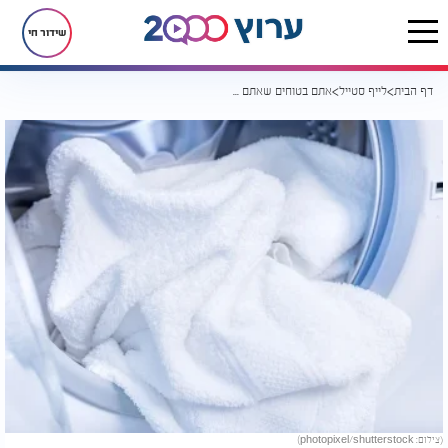
שידור חי
דף הבית
לייף סטייל
אתם בטוחים שאתם מכבסים מגבות כמו שצריך? תחשבו שוב
(צילום: photopixel/shutterstock)