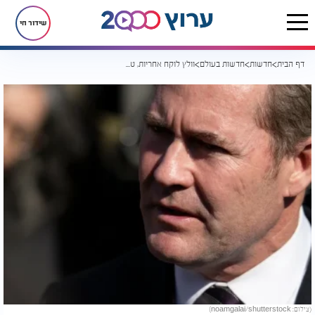
שידור חי
דף הבית
חדשות
חדשות בעולם
וולץ לוקח אחריות, טראמפ מתנער: התגובות לצ'אט הסודי עם העיתונאי נחשפות
(צילום: noamgalai/shutterstock)