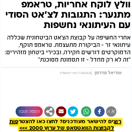
וולץ לוקח אחריות, טראמפ
מתנער: התגובות לצ'אט הסודי
עם העיתונאי נחשפות
אחרי החשיפה על קבוצת הצ'אט הביטחונית שכללה
עיתונאי זר - הביקורת מתעצמת. טראמפ תוקף,
הדמוקרטים דורשים חקירה, ובכירי ביטחון מזהירים:
"זה לא רק מחדל - זו תסמונת מסוכנת"
אוריאל פדרמן
26.03.25 כ"ו אדר התשפ"ה
להמשך קריאה
א
א
הוספת תגובה
רוצים להישאר מעודכנים? לחצו כאן להצטרפות
לקבוצות הוואטסאפ של ערוץ 2000 >>>