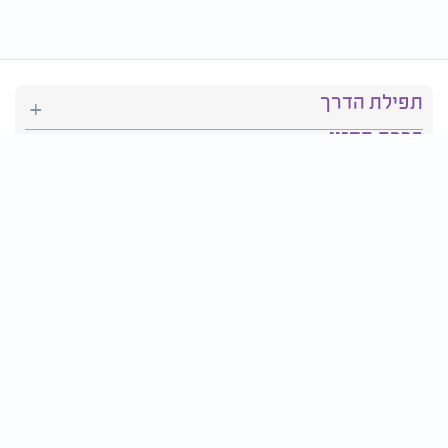
תפילת הדרך
ברכת המזון
יהדות
סידור תפילה
בריאות
חגים ומועדים