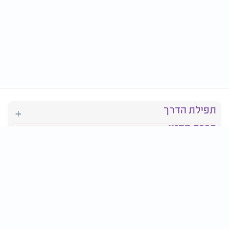
תפילת הדרך
ברכת המזון
יהדות
סידור תפילה
בריאות
חגים ומועדים