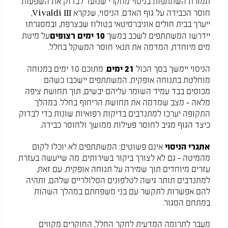
תמורת השתתפות בניסוי מחקרי שנועד לבדוק את השפעות
חוסר הכבידה על גוף האדם. הניסוי, שנקרא
Vivaldi III
,
ייערך בבית חולים אוניברסיטאי בטולוז שבצרפת, ובמסגרתו
יידרשו המשתתפים לשכב במשך
10 ימים רצופים
על מיטת
מים מיוחדת, המדמה את תנאי חוסר המשקל בחלל.
הניסוי יימשך בסך הכול
21 ימים
, מתוכם 10 ימים במנוחה
מוחלטת בתנוחה אופקית. המשתתפים יישכבו כשהם
מכוסים בבד עמיד השומר עליהם יבשים, תוך תחושת ציפה
מלאה - מצב שמדמה את תחושת הריחוף בחלל. במהלך
התקופה יערכו למתנדבים בדיקות רפואיות שונות כדי לבדוק
כיצד הגוף מגיב לחוסר פעילות ממושך ולחוסר כבידה.
אתגרי הניסוי
אינם פשוטים: המשתתפים לא יוכלו לקום
מהמיטה - גם לא לצורך ביקור בשירותים, מה שייעשה בעזרת
עזרים מיוחדים תוך שמירה על תנוחה אופקית. עם זאת,
למתנדבים תותר גישה לטלפונים הסלולריים שלהם, ותהיה
להם אפשרות לתקשר עם בני משפחתם במהלך השהות
במתחם הסגור.
מעבר לתרומה המדעית לחקר החלל, החוקרים מקווים