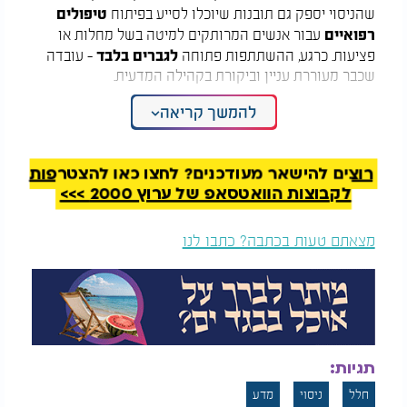
שהניסוי יספק גם תובנות שיוכלו לסייע בפיתוח
טיפולים
רפואיים
עבור אנשים המרותקים למיטה בשל מחלות או
פציעות. כרגע, ההשתתפות פתוחה
לגברים בלבד
- עובדה
שכבר מעוררת עניין וביקורת בקהילה המדעית.
להמשך קריאה
צילומים נדירים מהחלל: הצצה אל הצד
הנסתר של הירח דימוס
במקביל לניסוי, החללית האירופית
רוצים להישאר מעודכנים? לחצו כאן להצטרפות
הלא-מאוישת
"הרה"
ממשיכה במשימתה בחלל - ומביאה
לקבוצות הוואטסאפ של ערוץ 2000 >>>
עמה תגליות מרתקות. במהלך מסעה, צילמה החללית תמונות
יוצאות דופן של הירח
דימוס
, אחד משני ירחיו של מאדים.
מצאתם טעות בכתבה? כתבו לנו
דימוס, ירח קטן ומסתורי, נחשב לאסטרואיד לשעבר שהוסט
ממסלולו על ידי כוח הכבידה של צדק ונלכד על ידי מאדים.
בשל תהליך זה, הוא "נעול כבידתית" כלפי מאדים - כלומר,
הוא פונה תמיד לאותו הצד של כוכב הלכת. התמונות
החדשות, שצולמו באמצעות מצלמות מתקדמות וחיישני
אינפרא-אדום, חושפות לראשונה את הצד הרחוק של דימוס
תגיות:
- צד שטרם תועד במלואו בעבר. מדענים מקווים שהתמונות
חלל
ניסוי
מדע
יספקו מידע חיוני על מקורו של הירח ועל ההיסטוריה של