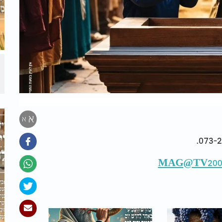
א
א
MAG@TV2000.