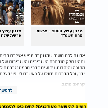
מגזין ערוץ 2000 - פרשת
קֹרח תשפ"ד
פרשת שלח 
אם גם לכם חשוב שמגזין זה יופיע אצלכם בבית 
ותהיו חלק מנבחרת השגרירים והשגרירות של ה
התורה והיהדות, וידועים דברי חכמינו זכרונם ל
ידו", וכל הברכות יחולו על ראשכם לשפע הצלחה
קריאה מהנה.
להמשך 
שבת שלום ומבורך!
רוצים להישאר מעודכנים? לחצו כאן להצטרפות ל