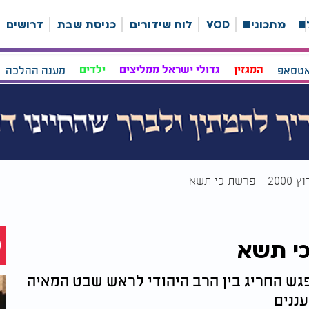
ה
מתכונים
VOD
לוח שידורים
כניסת שבת
דרושים
אטסאפ
המגזין
גדולי ישראל ממליצים
ילדים
מענה ההלכה
שת כי תשא
פגש החריג בין הרב היהודי לראש שבט המאיה
ננים