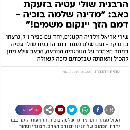
הרבנית שולי עטיה בזעקת
כאב: "מדינה שלמה בוכיה -
דמם הזך יינקום משמים!"
שירי אריאל וילדיה הקטנים, יחד עם כפיר ז"ל, נרצחו
בדם קר - ועם שלם נעמד דום. הרבנית שולי עטיה
במסר מצמרר על הטרגדיה הנוראה, הכאב שלא ניתן
להכיל והאמונה שבזכותם נזכה לגאולה
עמית רוזנברג
28.02.25 ל' שבט התשפ"ה
א
א
הוספת תגובה
הכול נעמד דום, מדינה שלמה בוכיה. הדמעות התערבבו
יחדיו, הכתום של הג'ינג'ים ודם האדם. דם נקי וטהור