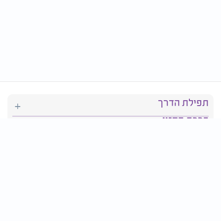
תפילת הדרך
ברכת המזון
יהדות
סידור תפילה
בריאות
חגים ומועדים