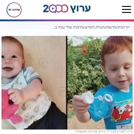
שידור חי
דף הבית
חדשות
חצרות הקודש
הרבנית שולי עטיה בזעקת כאב: "מדינה שלמה בוכיה - דמם הזך יינקום משמים!"
אריאל וכפיר ביבס הי״ד. (צילום: באדיבות המשפחה)