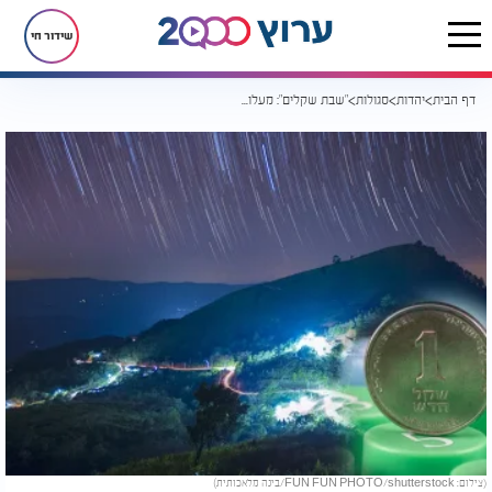
שידור חי
דף הבית
יהדות
סגולות
"שבת שקלים": מעלות וסגולות מחצית השקל
(צילום: FUN FUN PHOTO/shutterstock/בינה מלאכותית)