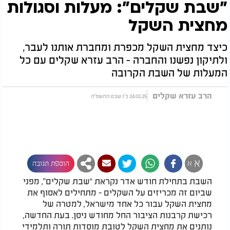
"שבת שקלים": מעלות וסגולות
מחצית השקל
כיצד מחצית השקל מכפרת ומחברת אותנו לעבר,
ולתיקון נפשנו והחברה - הרב עזרא שקלים עם כל
המעלות של השבת הקרובה
הרב עזרא שקלים
24.02.25 כ"ו שבט התשפ"ה
א
א
הוספת תגובה
השבת בתחילת חודש אדר נקראת “שבת שקלים”, מפני
שביום זה מכריזים על השקלים - מתחילים לאסוף את
מחצית השקל עבור כל אחד מישראל, למטרה של
רכישת קרבנות הציבור החל מחודש ניסן. בעת החדשה,
נותנים את מחצית השקל לטובת מוסדות תורה ותלמידי