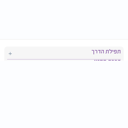
תפילת הדרך
ברכת המזון
יהדות
סידור תפילה
בריאות
חגים ומועדים