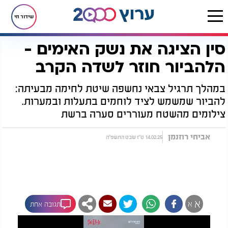
שידור חי
סין הציגה את נשק האימים -
דף הבית
רץ בוואטסאפ
סין הציגה את נשק האימים - הלהביור חוזר לשדה הקרב
הלהביור חוזר לשדה הקרב
במהלך תרגיל צבאי נחשפה שיטת לחימה מבעיתה:
להביור שמשמש לציד לוחמים בתעלות ובמערות.
צילומים מהשטח מעוררים סערה ברשת
אביחי רוזנמן
14.02.25 ט"ז שבט התשפ"ה
א
א
תגובה אחת