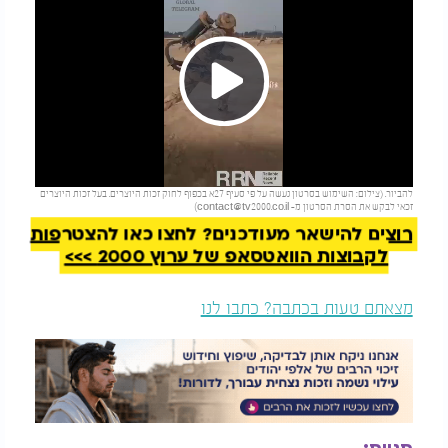
Play
להמשך קריאה
להביור. (צילום: השימוש בסרטון נעשה על פי סעיף 27א בכפוף לחוק זכות היוצרים. בעל זכות היוצרים
Video
זכאי לבקש את הסרת הסרטון מ-
contact@tv2000.co.il
)
רוצים להישאר מעודכנים? לחצו כאן להצטרפות
לקבוצות הוואטסאפ של ערוץ 2000 >>>
מצאתם טעות בכתבה? כתבו לנו