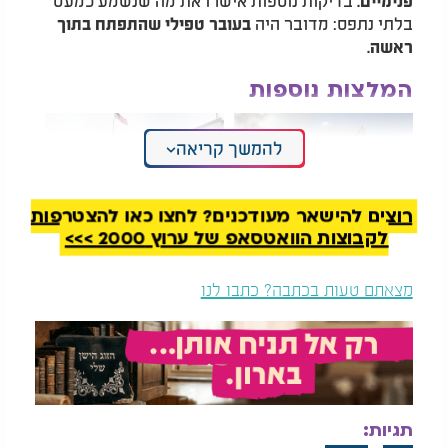
פנימיים.
בלתי נתפס: מדובר היה
בעובר טפילי שהתפתח בתוך
ראשה.
המלצות נוספות
להמשך קריאה
רוצים להישאר מעודכנים? לחצו כאן להצטרפות
לקבוצות הוואטסאפ של ערוץ 2000 >>>
תביעה בארה"ב:
זעם בישיבות החרדיות
סטודנטים
בניו יורק: בית המשפט
פרו-פלסטינים
העליון יכריע
מצאתם טעות בכתבה? כתבו לנו
באוניברסיטת קולומביה
ידעו מראש על מתקפת
מדובר בתופעה רפואית נדירה בשם
Fetus in Fetu
חמאס ב־7 באוקטובר
, שמתרחשת לעיתים רחוקות מאוד -
(עובר בתוך עובר)
אחת לכל
500,000 לידות.
העובר שפיתח עמוד שדרה, עיניים
תגיות:
וזרועות