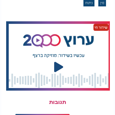
סין
ניתוח
הרופאים הסבירו כי במקרה הזה, העובר התאום שלא
התפתח כראוי נקלט בגופה של התינוקת בזמן ההיריון.
בבדיקות נמצא כי
העובר שבתוכה פיתח איברים מרובים
- כולל עמוד שדרה, עיניים, פה וזרועות.
שידור חי
הפתרון היחיד?
ניתוח חירום להסרת העובר.
הניתוח הצליח - אבל התינוקת לא שרדה
המנתחים הצליחו
, אך
להוציא את העובר בשלמותו
עכשיו בשידור: מוזיקה ברצף
הסיבוכים היו קשים.
, החלה
התינוקת לא שבה להכרתה
לסבול מהתקפים בלתי נשלטים - ולמרבה הצער,
נפטרה
12 ימים לאחר הניתוח.
ומה למדנו?
המקרה הנדיר הזה מדגיש עד כמה הגוף האנושי הוא
תעלומה, וכמה רפואה מתקדמת יכולה לזהות ולעיתים
תגובות
גם לטפל בתופעות בלתי נתפסות. לצערנו, במקרה הזה -
לא היה סוף טוב.