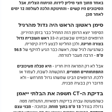
באחד מתוך חצי מיליון לידות. הניתוח הצליח, אבל
הסיבוכים היו קשים - והתינוקת הלכה לעולמה 12 ימים
לאחר מכן.
סימן ראשון: הראש היה גדול מהרגיל
הסיפור יוצא הדופן הזה התחיל כבר בזמן ההיריון.
הרופאים הבחינו שבשבוע ה-33
ראש העוברית גדול
, ולכן החליטו לבצע לידה קיסרית.
בצורה חריגה
כשהגיעה לגיל שנה, ראשה כבר הגיע להיקף של
56.5
- הרבה מעבר לנורמה.
ס"מ
אבל לא רק המראה היה חריג -
היא סבלה מעיכובים
, התקשתה לשבת, לעמוד או
התפתחותיים חמורים
ללכת. הרופאים הבינו שמשהו גדול מתרחש - ולא
מדובר רק בבעיה מבנית.
בדיקת ה-CT חשפה את הבלתי ייאמן
כשהפעוטה עברה בדיקות רפואיות, התגלתה מסה
גדולה בגודל
, ובתוכה -
13 ס"מ בתוך מוחה
מבני עצם
בדיקות נוספות אישרו את מה שנשמע כמעט