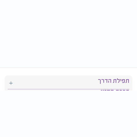
תפילת הדרך
ברכת המזון
יהדות
סידור תפילה
בריאות
חגים ומועדים