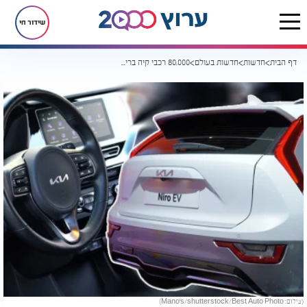
שידור חי
דף הבית
חדשות
חדשות בעולם
80,000 רכבי קיה בריקול: תקלה שעלולה לסכן חיים
(צילום: Mano's/shutterstock/Best Auto Photo)