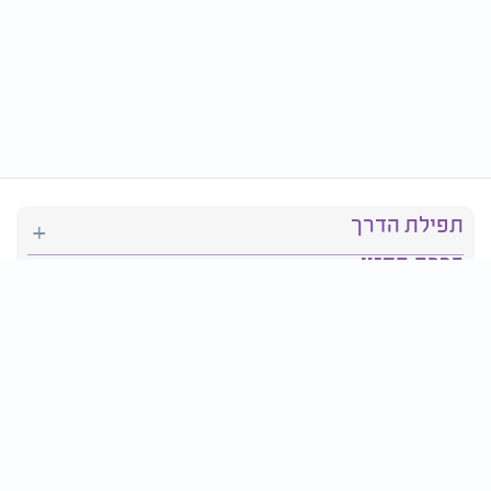
תפילת הדרך
ברכת המזון
יהדות
סידור תפילה
בריאות
חגים ומועדים