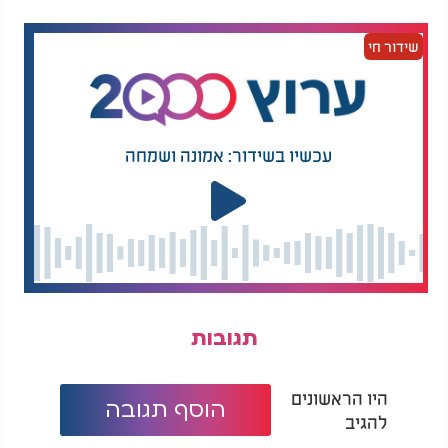
שידור חי
"לא כל לחם נולד שווה":
הטרנד היקר: על חלב
היתרון הבריאותי
הזהב שמעתם?
שמסתתר במחמצת
ירידה במשקל:
עכשיו בשידור: אמונה ושמחה
ירידה במשקל, אפילו של כמה קילוגרמים, יכולה להקל
משמעותית על הלחץ בדרכי הנשימה ולשפר את המצב.
שימוש במכשירים מותאמים:
ישנן כריות ייעודיות שמונעות שינה על הגב או התקנים
דנטליים ששומרים על נתיב אוויר פתוח.
הימנעות מאלכוהול ועישון:
תגובות
נסו להימנע משתיית אלכוהול בשעות הערב והפחיתו
עישון - שניהם משפיעים לרעה על שרירי הגרון.
היו הראשונים
הוסף תגובה
פתרון לבעיות באף:
להגיב
אם אתם סובלים מאלרגיות או גודש באף, תרסיסי אף או