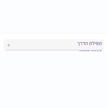
תפילת הדרך
ברכת המזון
יהדות
סידור תפילה
בריאות
חגים ומועדים