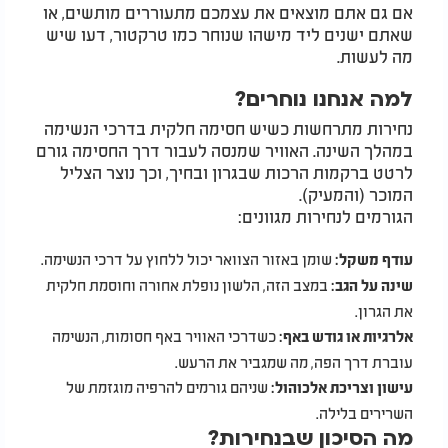
אם גם אתם מוצאים את עצמכם מתעוררים מותשים, או
שאתם ישנים ליד מישהו שנוחר כמו טרקטור, דעו שיש
מה לעשות.
למה אנחנו נוחרים?
נחירות מתרחשות כשיש חסימה חלקית בדרכי הנשימה
במהלך השינה. האוויר שמנסה לעבור דרך החסימה גורם
לרטט ברקמות הרכות שבגרון ובחיך, וכך נוצר הצליל
המוכר (והמעיק).
הגורמים לנחירות מגוונים:
שומן באזור הצוואר יכול ללחוץ על דרכי הנשימה.
עודף משקל:
במצב הזה, הלשון נופלת אחורה וחוסמת חלקית
שינה על הגב:
את הגרון.
כשדרכי האוויר באף חסומות, הנשימה
אלרגיות או גודש באף:
עוברת דרך הפה, מה שמגביר את הרעש.
שניהם גורמים להרפיה מוגזמת של
עישון וצריכת אלכוהול:
השרירים בלילה.
מה הסיכון שבנחירות?