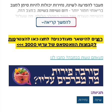
מעבר להפרעה לשינה, נחירות יכולות להיות סימן למצב
בריאותי חמור יותר -
. במצב הזה,
דום נשימה בשינה
הנשימה נעצרת שוב ושוב במהלך הלילה, מה שעלול
להוביל לעייפות כרונית, לחץ דם גבוה ואפילו סיכון
להמשך קריאה
למחלות לב.
הפתרונות: מה אפשר לעשות?
רוצים להישאר מעודכנים? לחצו כאן להצטרפות
לקבוצות הוואטסאפ של ערוץ 2000 >>>
כדי להפחית נחירות ולשפר את איכות השינה, הנה כמה
צעדים פשוטים שתוכלו להתחיל ליישם כבר מהלילה:
מצאתם טעות בכתבה? כתבו לנו
שינוי תנוחת השינה:
אם אתם נוטים לישון על הגב, נסו לעבור לשינה על הצד.
שינה על הצד מפחיתה את הסיכוי שהלשון תיפול אחורה
ותגרום לחסימה בדרכי הנשימה.
המלצות נוספות
תגיות:
שינה
נחירות