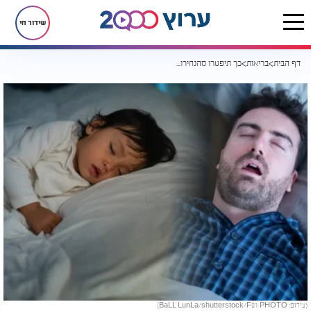
שידור חי
דף הבית
בריאות
כך תיפטרו מהנחירות ותיהנו משינה איכותית יותר
(צילום: BaLL LunLa/shutterstock/F01 PHOTO)