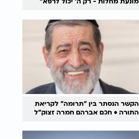
מונעת מחלות - רק ה' יכול לרפא"
הקשר הנסתר בין "תרומה" לקריאת
התורה • חכם אברהם חמרה זצוק"ל