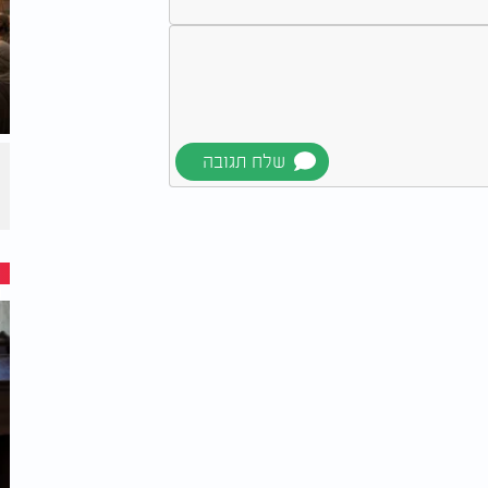
אֵלַי", שלא יפחדו ממנו. הוא לא היה יכול לגשת
חד היה מתרחק מהאחרים.
יוסף רצה להגיד להם
.
ו מחוץ לביתו,
ועל כן ביקש שיתקרבו אליו
אה שהם לא מגיבים ואינם מתייחסים לדבריו וחשש
 להשיב מהבושה, כמו גנב שנתפס. ב. חשש
ת אלו אמר להם יוסף בפסוק זה: א. אל תחששו,
ה, כאילו לא אירע דבר.
בפסוק זה הוסיף יוסף
המכירה לא הפסיק לחוש אחוה כלפיהם. ב. כדי
תִי מִצְרָיְמָה', ונתן להם סימן מובהק שהוא יוסף,
 ידע על המכירה.