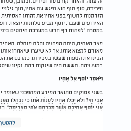
זה עתה, והאחר קורם עור וגידים. וכמובן, שמח
ופרידה, סוף סוף הוא נפגש עם אחיו, תוך גילוי
הזדמנות לחשוף בפני אחיו את זהותו האמיתית 
האירועים שעבר, יוסף מביע סלחנות יוצאת דופן
במטרה "לפתוח דף חדש במערכת היחסים ביניה
מצד האחים, היתה הפתעה והלם מוחלט. האחים 
מאודם למצוא אותו, אך לא שיערו שיאתרו אותו
הבינו את הטעות שעשו במכירתו, כמו גם את הס
במעשיהם. חששם היה שינקום בהם, וקיוו שיסלח
וַיֹּאמֶר יוֹסֵף אֶל אֶחָיו
בשני פסוקים מתואר המידע המהפכני שאומר יוס
אָבִי חָי? וְלֹא יָכְלוּ אֶחָיו לַעֲנוֹת אֹתוֹ כִּי נִבְהֲלוּ מִפָּנָיו.
". בדבר
אֲנִי יוֹסֵף אֲחִיכֶם אֲשֶׁר מְכַרְתֶּם אֹתִי מִצְרָיְמָה
בפגישתם הקודמת כתוב: 'וַיֹּאמֶר: הֲשָׁלוֹם אֲבִיכֶם הַזָּ
להמשך 
ועל כך הם ענו לו: 'שָׁלוֹם לְעַבְדְּךָ לְאָבִינוּ עוֹ