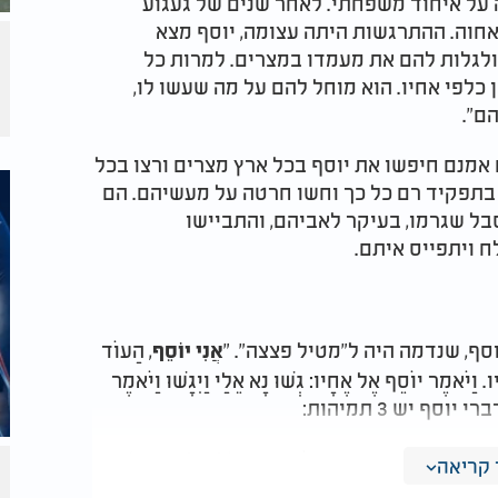
ה על איחוד משפחתי. לאחר שנים של געגוע
י אחוה. ההתרגשות היתה עצומה, יוסף מצא
ולגלות להם את מעמדו במצרים. למרות כל
 כלפי אחיו. הוא מוחל להם על מה שעשו לו,
ם".
אמנם חיפשו את יוסף בכל ארץ מצרים ורצו בכל
 בתפקיד רם כל כך וחשו חרטה על מעשיהם. הם
בל שגרמו, בעיקר לאביהם, והתביישו
 ויתפייס איתם.
ף, שנדמה היה ל"מטיל פצצה". "
, הַעוֹד
אֲנִי יוֹסֵף
 וַיֹּאמֶר יוֹסֵף אֶל אֶחָיו: גְּשׁוּ נָא אֵלַי וַיִּגָּשׁוּ וַיֹּאמֶר
י יוסף יש 3 תמיהות:
קֵן אֲשֶׁר אֲמַרְתֶּם הַעוֹדֶנּוּ חָי?' (לעיל מג, כז),
קריאה
דֶנּוּ חָי'. מאז הם לא היו בארץ כנען ולא פגשו את יעקב.