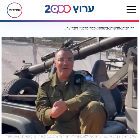
שידור חי
דף הבית
חדשות
ביטחוני
מסר מלבנון: דובר צה"ל מצלם מתוך רכב חיזבאללה שהוחרם
(צילום: השימוש בתמונה נעשה על פי סעיף 27א בכפוף לחוק זכות היוצרים. בעל זכות היוצרים זכאי לבקש את הסרת