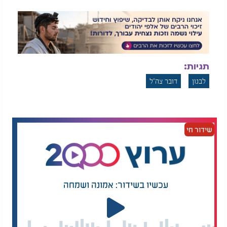
תגיות:
לבנון
דובר צה"ל
שידור חי
עכשיו בשידור: אמונה ושמחה