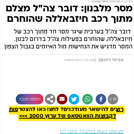
הסרטון מ-
contact@tv2000.co.il
)
מסר מלבנון: דובר צה"ל מצלם
מתוך רכב חיזבאללה שהוחרם
דובר צה"ל בערבית שיגר מסר חד מתוך רכב של
חיזבאללה, שהוחרם בפעילות צה"ל בדרום לבנון.
המסר מדגיש את הנחישות מול האיומים בגבול הצפון
אביחי רוזנמן
31.12.24 ל' כסלו התשפ"ה
להמשך קריאה
א
א
הוספת תגובה
רוצים להישאר מעודכנים? לחצו כאן להצטרפות
לקבוצות הוואטסאפ של ערוץ 2000 >>>
מצאתם טעות בכתבה? כתבו לנו