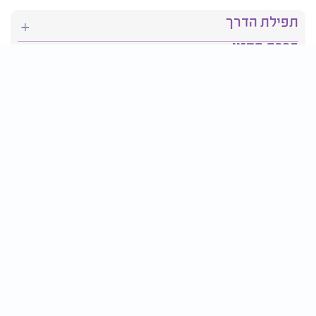
תפילת הדרך
ברכת המזון
יהדות
סידור תפילה
בריאות
חגים ומועדים
פרטים ליצירת קשר:
טלפון : 2610*
פקס: 03-9509719