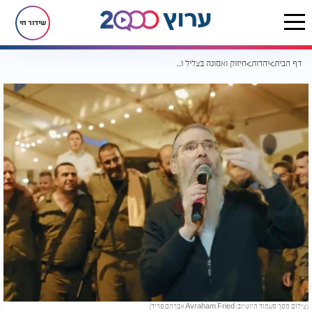
שידור חי
דף הבית
יהדות
חיזוק ואמונה בצליל ובניגון: אברהם פריד במסע מוזיקלי של תקווה
(צילום מסך מעמוד היוטיוב: Avraham Fried אברהם פריד)