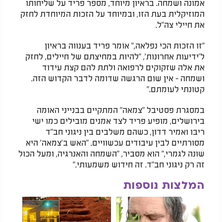
אמונה ושמחה. בראיון מיוחד, מספר פריד על שליחותו
המוזיקלית בעת הזו, ובמיוחד על הזכות המיוחדת לחזק
את חיילי צה"ל.
"זו הזכות הכי נפלאה," אומר פריד בענווה בראיון
ל'ידיעות אחרונות', "להיות במחיצתם של חיילים, לחזק
את אלה שזקוקים לרפואה ולתת להם קצת עידוד
ושמחה - אין שום הרגשה שדומה לדבר הקדוש הזה.
קטונתי לעומתם."
במסגרת פסטיבל "צמאה" המתקיים בבנייני האומה
בירושלים, מופיע פריד לצד אמנים מובילים כמו ישי
ריבו ואמיר דדון, כשהם משלבים בין ניגוני חב"ד
מסורתיים לבין עיבודים עכשוויים. "האש ב'צמאה' היא
שונה לגמרי," הוא מסביר, "השמחה והאנרגיה, ומעל הכול
זה רק ניגוני חב"ד. זה חידוש משמעותי."
המלצות נוספות