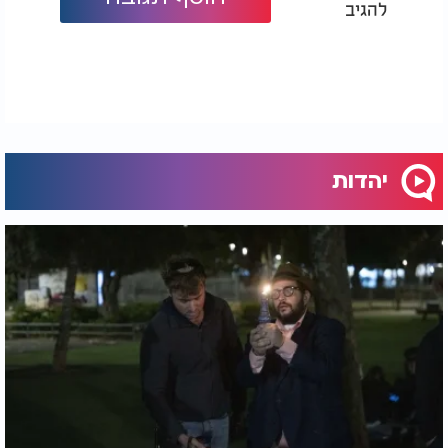
להגיב
יהדות