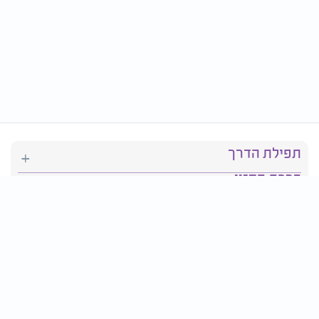
תפילת הדרך
ברכת המזון
יהדות
סידור תפילה
בריאות
חגים ומועדים