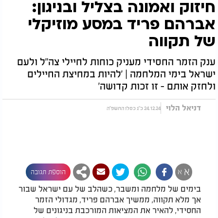
חיזוק ואמונה בצליל ובניגון:
אברהם פריד במסע מוזיקלי
של תקווה
ענק הזמר החסידי מעניק כוחות לחיילי צה"ל ולעם
ישראל בימי המלחמה | 'להיות במחיצת החיילים
ולחזק אותם - זו זכות קדושה'
דניאל הלוי
24.12.24 כ"ג כסלו התשפ"ה
א
א
הוספת תגובה
בימים של מלחמה ומשבר, כשהלב של עם ישראל שבור
אך מלא תקווה, ממשיך אברהם פריד, מגדולי הזמר
החסידי, להאיר את המציאות המורכבת בניגונים של