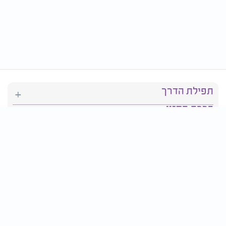
תפילת הדרך
ברכת המזון
יהדות
סידור תפילה
בריאות
חגים ומועדים