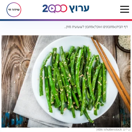
שידור חי
דף הבית
מתכונים ואוכל
מתכון לשעועית מוקפצת מתקתקה
(צילום: nblx/shutterstock)