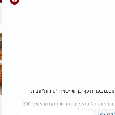
וכנם בעזרת כף, כך שיישארו "סירות" עבות
הברישו את החצילים משני הצדדים בשמן זית, פזרו מעט מלח, ואפו בתנור שחומם מראש ל-200
קריאה