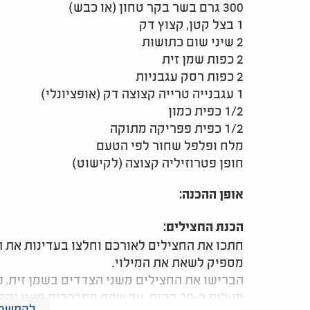
300 גרם בשר בקר טחון (או כבש)
1 בצל קטן, קצוץ דק
2 שיני שום כתושות
2 כפות שמן זית
2 כפות רסק עגבניות
1 עגבנייה טרייה קצוצה דק (אופציונלי)
1/2 כפית כמון
1/2 כפית פפריקה מתוקה
מלח ופלפל שחור לפי הטעם
חופן פטרוזיליה קצוצה (לקישוט)
אופן ההכנה:
הכנת החצילים:
חתכו את החצילים לאורכם וחלצו בעדינות את ת
מספיק לשאת את המילוי.
מעלות כ-20 דקות, עד שהם מתרככים מעט ומקבלים צבע זהוב קל.
להמשך 