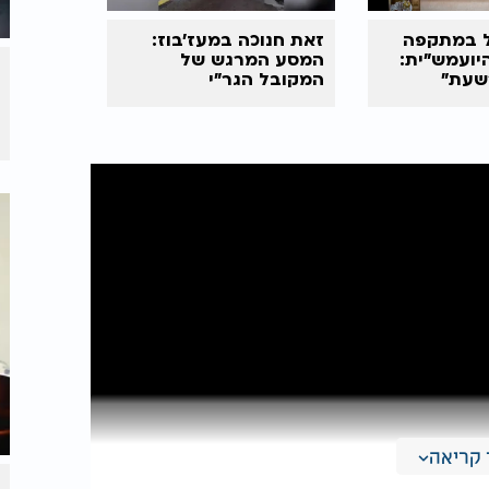
ל במתקפה
זאת
חנוכה
במעז'בוז:
יועמש"ית:
המסע המרגש של
שעת"
המקובל הגר"י
מורגנשטרן
קריאה