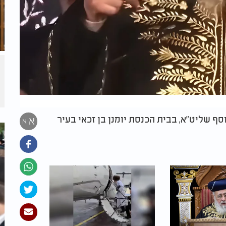
סף שליט"א, בבית הכנסת יומנן בן זכאי בעיר
א
א