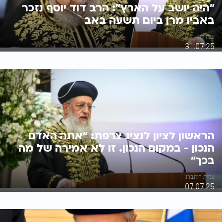
"היה יושב על הארץ": הרב דוד יוסף נזכר
באביו מרן ביום תשעה באב
עידו לוי
31.07.25
הראשון לציון לנציג צרפת: "אתה האדם
הנכון - במקום הנכון. זו לא אמירה של מה
בכך"
עמית רוזנברג
07.07.25