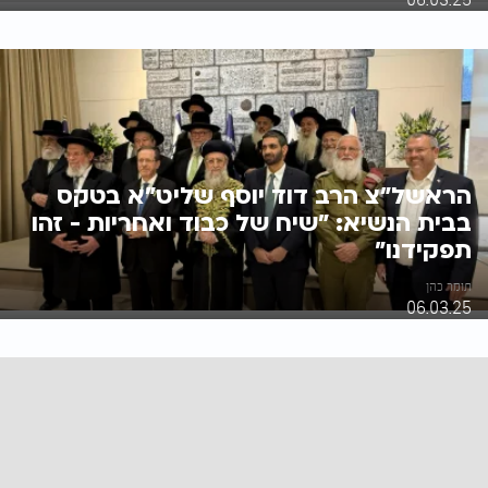
הראשל"צ הרב דוד יוסף שליט"א בטקס
בבית הנשיא: "שיח של כבוד ואחריות - זהו
תפקידנו"
תומר כהן
06.03.25