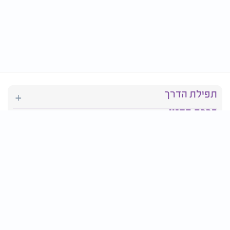
תפילת הדרך
ברכת המזון
יהדות
סידור תפילה
בריאות
חגים ומועדים