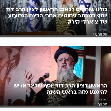
כולנו שותפים לכאב: הראשון לציון הרב דוד
יוסף במכתב ניחומים אחרי הרצח המזעזע
של צ'ארלי קירק
עמית רוזנברג
16.09.25
הראשון לציון הרב דוד יוסף שליט"א: יש
להימנע מזה בראש השנה
עידו לוי
11.09.25