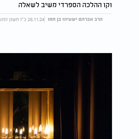
וקו ההלכה הספרדי משיב לשאלה
28.11.24 כ"ז חשון התשפ"ה, עודכן 16:54 04.12.24
הרב אברהם ישעיהו בן חמו