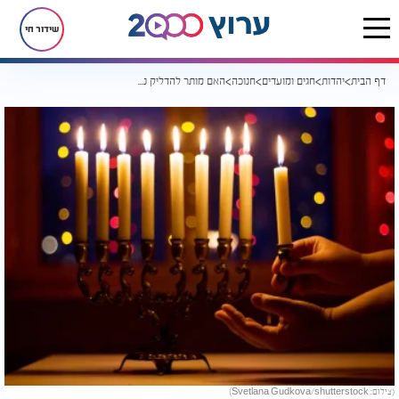
שידור חי
דף הבית
יהדות
חגים ומועדים
חנוכה
האם מותר להדליק נרות חנוכה עם ילדים לא יהודים?
(צילום: Svetlana Gudkova/shutterstock)