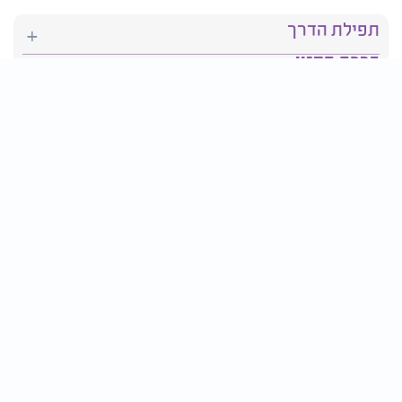
תפילת הדרך
ברכת המזון
יהדות
סידור תפילה
בריאות
חגים ומועדים
פרטים ליצירת קשר:
טלפון : 2610*
פקס: 03-9509719