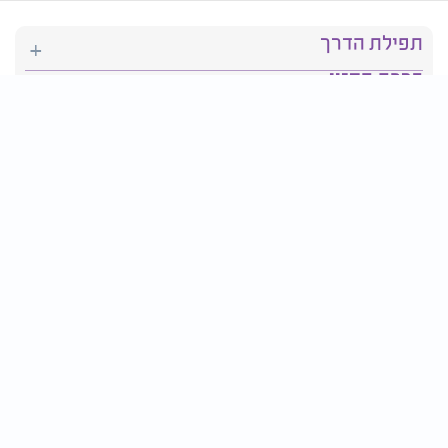
תפילת הדרך
ברכת המזון
יהדות
סידור תפילה
בריאות
חגים ומועדים
פרטים ליצירת קשר:
טלפון : 2610*