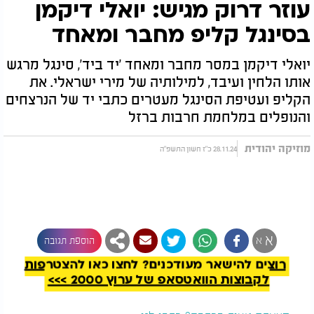
עוזר דרוק מגיש: יואלי דיקמן
בסינגל קליפ מחבר ומאחד
יואלי דיקמן במסר מחבר ומאחד 'יד ביד', סינגל מרגש
אותו הלחין ועיבד, למילותיה של מירי ישראלי. את
הקליפ ועטיפת הסינגל מעטרים כתבי יד של הנרצחים
והנופלים במלחמת חרבות ברזל
מוזיקה יהודית
28.11.24 כ"ז חשון התשפ"ה
להמשך קריאה
א
א
הוספת תגובה
רוצים להישאר מעודכנים? לחצו כאן להצטרפות
לקבוצות הוואטסאפ של ערוץ 2000 >>>