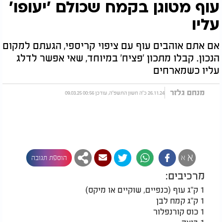
עוף מטוגן בקמח שכולם 'יעופו'
עליו
אם אתם אוהבים עוף עם ציפוי קריספי, הגעתם למקום
הנכון. קבלו מתכון 'פציח' במיוחד, שאי אפשר לדלג
עליו כשמארחים
מנחם גלזר
26.11.24 כ"ה חשון התשפ"ה, עודכן 00:56 09.03.25
א
א
הוספת תגובה
מרכיבים:
1 ק"ג עוף (כנפיים, שוקיים או מיקס)
1 ק"ג קמח לבן
1 כוס קורנפלור
1 ביצה