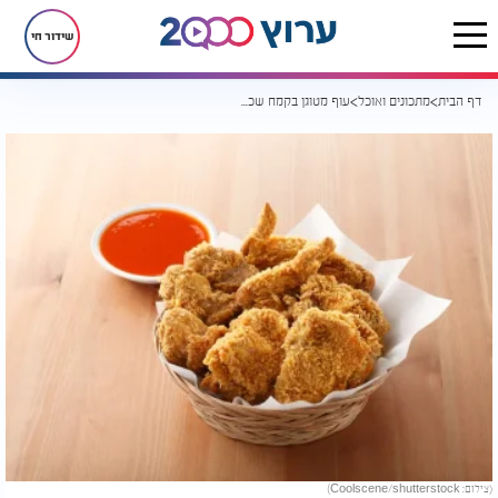
שידור חי
דף הבית
מתכונים ואוכל
עוף מטוגן בקמח שכולם 'יעופו' עליו
(צילום: Coolscene/shutterstock)