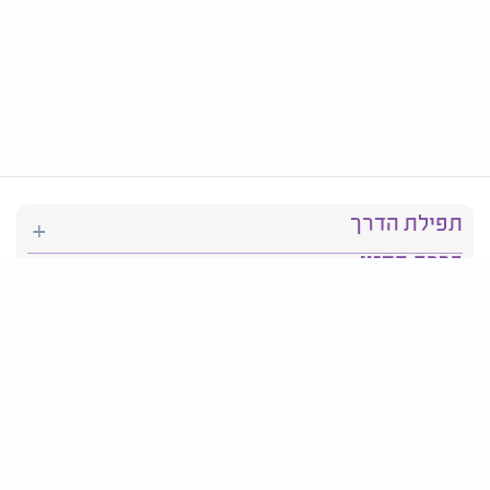
תפילת הדרך
ברכת המזון
יהדות
סידור תפילה
בריאות
חגים ומועדים