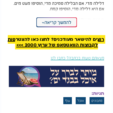
דלילה מדי. אם הבלילה סמיכה מדי, הוסיפו מעט מים.
אם היא דלילה מדי, הוסיפו קמח.
הכנת השמן
להמשך קריאה
מחממים שמן בסיר על להבה בינונית-גבוהה עד שהשמן
מגיע לטמפרטורה של כ-170 מעלות.
רוצים להישאר מעודכנים? לחצו כאן להצטרפות
המלצות נוספות
לקבוצות הוואטסאפ של ערוץ 2000 >>>
מצאתם טעות בכתבה? כתבו לנו
לא סתם קערת יוגורט -
מחפשים ארוחה טעימה
זה הקינוח הכי בריא,
ובריאה? קציצות
טעים ומרשים שתכינו
הקינואה והטונה שכולם
תגיות:
ב-5 דקות
יבקשו שוב
מתכונים
אוכל
עוף
טיגון העוף
טובלים כל חתיכת עוף בבלילה, ואז מעבירים לקמח