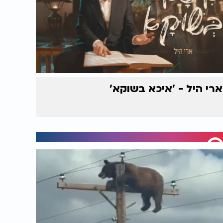
ארי היל - 'איכא בשוקא'