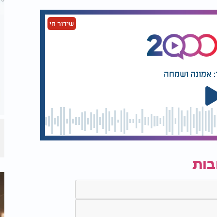
שידור חי
: אמונה ושמחה
בות