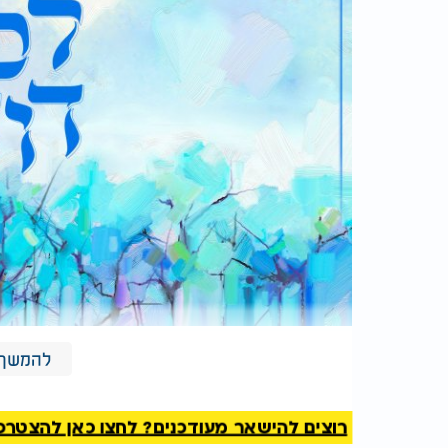
להמשך 
נחמן בוימל - "לכה דודי"
רוצים להישאר מעודכנים? לחצו כאן להצטרפות ל