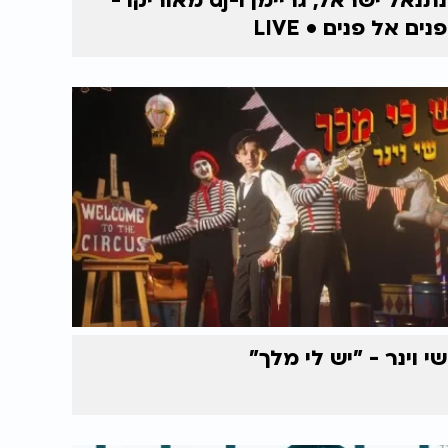
נתנאל ישראל, גריימן ו-dj מאוריקו -
פנים אל פנים • LIVE
שי וינר - "יש לי מלך"