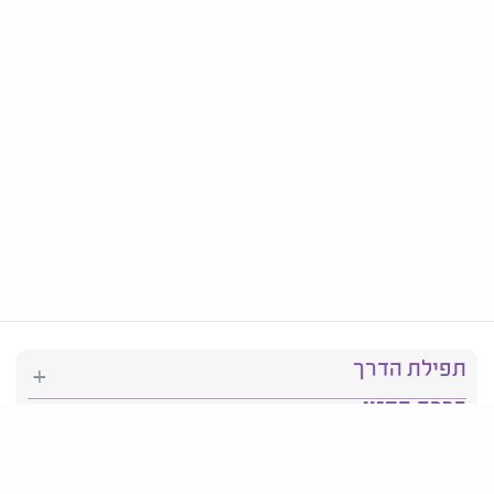
תפילת הדרך
ברכת המזון
יהדות
סידור תפילה