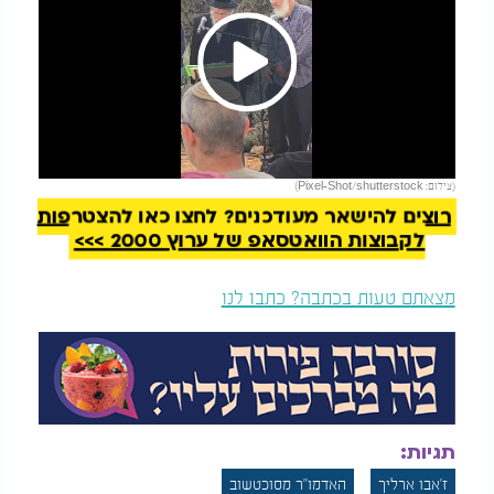
Play
להמשך קריאה
(צילום: Pixel-Shot/shutterstock)
Video
רוצים להישאר מעודכנים? לחצו כאן להצטרפות
לקבוצות הוואטסאפ של ערוץ 2000 >>>
מצאתם טעות בכתבה? כתבו לנו
תגיות:
ז'אבו ארליך
האדמו"ר מסוכטשוב