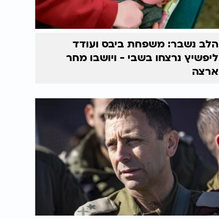
הלב נשבר: משפחת ביבס ועודד
ליפשיץ נרצחו בשבי - ויושבו מחר
ארצה