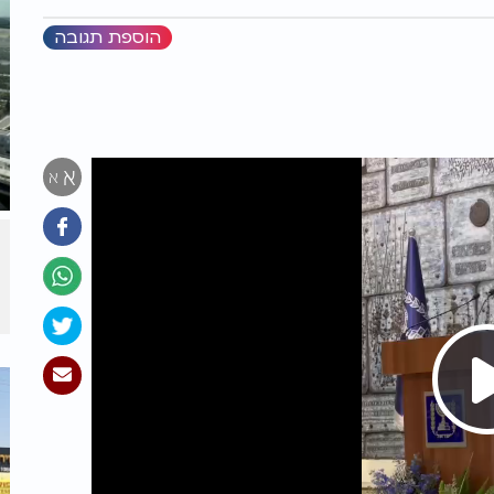
הוספת תגובה
א
א