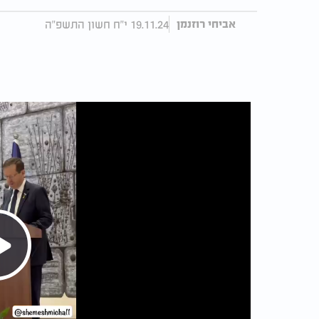
19.11.24 י"ח חשון התשפ"ה
אביחי רוזנמן
Play