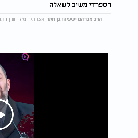
הספרדי משיב לשאלה
17.11.24 ט"ז חשון התשפ"ה, עודכן 18:47 18.11.24
הרב אברהם ישעיהו בן חמו
Play