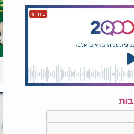
שידור חי
בועית עם הרב ראובן אלבז
בות