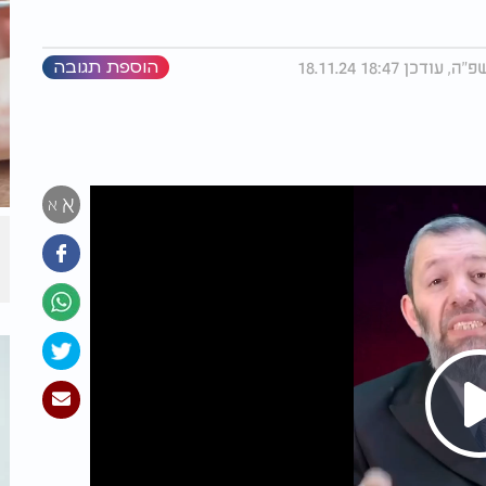
הוספת תגובה
א
א