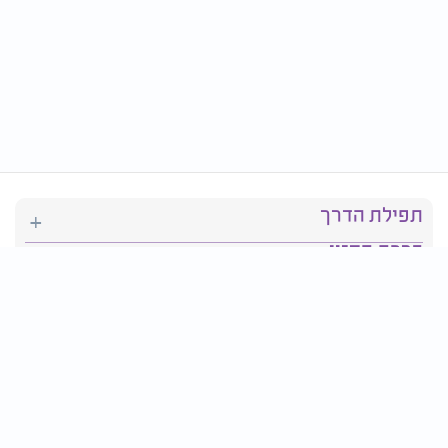
תפילת הדרך
ברכת המזון
יהדות
סידור תפילה
בריאות
חגים ומועדים