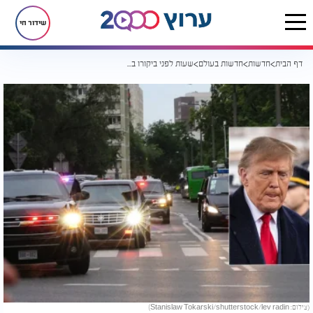
שידור חי
דף הבית
חדשות
חדשות בעולם
שעות לפני ביקורו בעל המסעדה נפטר. טראמפ שלח מכתב תנחומים
(צילום: Stanislaw Tokarski/shutterstock/lev radin)