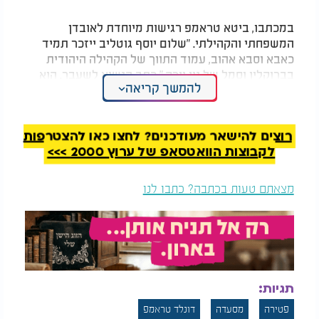
במכתבו, ביטא טראמפ רגישות מיוחדת לאובדן
המשפחתי והקהילתי. "שלום יוסף גוטליב ייזכר תמיד
כאבא וסבא אהוב, עמוד התווך של הקהילה היהודית
בברוקלין וסמל של ניו יורק," כתב הנשיא לשעבר. הוא
להמשך קריאה
הוסיף כי "התרגש לשמוע שהכינו את המסעדה לכבוד
הביקור שלו," והדגיש את פעילות החסד והצדקה של
המנוח למען נזקקים בקהילה.
רוצים להישאר מעודכנים? לחצו כאן להצטרפות
המסעדה, שהפכה למוסד קולינרי מוכר בקהילה החרדית
לקבוצות הוואטסאפ של ערוץ 2000 >>>
של ניו יורק, נסגרה לתקופת האבל בעקבות פטירתו של
גוטליב. מכתבו של טראמפ משקף הכרה בתרומתה של
מצאתם טעות בכתבה? כתבו לנו
המשפחה לקהילה היהודית ובמורשת החסד שהותיר
אחריו המנוח.
תגיות:
פטירה
מסעדה
דונלד טראמפ