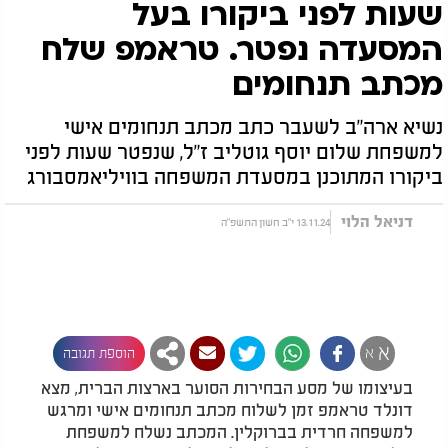
שעות לפני ביקורו בעל
המסעדה נפטר. טראמפ שלח
מכתב תנחומים
נשיא ארה"ב לשעבר כתב מכתב תנחומים אישי
למשפחת שלום יוסף גוטליב ז"ל, שנפטר שעות לפני
ביקורו המתוכנן במסעדת המשפחה בוויליאמסבורג
דניאל הלוי
13.11.24 י"ב חשון התשפ"ה
א
א
הוספת תגובה
בעיצומו של מסע הבחירות הסוער בארצות הברית, מצא
דונלד טראמפ זמן לשלוח מכתב תנחומים אישי ומרגש
למשפחה חרדית בברוקלין. המכתב נשלח למשפחת