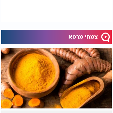
המאקה נמכרת בדרך כלל כאבקה שמוסיפים
לשייקים, מאפים ודייסות, אך היא זמינה גם בצורת
כמוסות ותמציות. יש להתחיל במינון נמוך, במיוחד אם
מדובר על שימוש חדש, ולהעלות בהדרגה.
לסיכום: המאקה הפכה לפופולרית כל כך בזכות מגוון
יתרונותיה הבריאותיים - מהגברת האנרגיה ושיפור מצב
צמחי מרפא
הרוח, דרך תמיכה במערכת הרבייה ועד חיזוק העצמות
ושיפור התפקוד הקוגניטיבי.