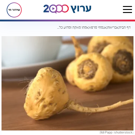
שידור חי
דף הבית
בריאות
צמחי מרפא
מהו מאקה ומדוע כל העולם 'משתגע' אחריו?
(Ildi Papp /shutterstock)