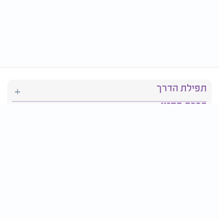
תפילת הדרך
ברכת המזון
יהדות
סידור תפילה
בריאות
חגים ומועדים