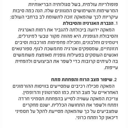
פופולריות עולמית, בשל סגולותיה הבריאותיות
המרשימות והשימושים המגוונים שלה. הנה כמה סיבות
עיקריות לכך שהמאקה זוכה לתשומת לב ברחבי העולם:
1.
הגברת האנרגיה והסיבולת
המאקה ידועה ביכולתה להגביר את רמות האנרגיה
והסיבולת הגופנית. היא מהווה מקור טבעי למינרלים,
ויטמינים וחלבונים, ומכילה פחמימות מורכבות וסיבים
תזונתיים, שמספקים אנרגיה מתמשכת לגוף. ספורטאים
ואנשים העוסקים בפעילות גופנית מאומצת משתמשים
בה לעיתים קרובות כדי לשפר את הביצועים ולהפחית
עייפות.
2.
שיפור מצב הרוח והפחתת מתח
המאקה מכילה רכיבים שמסייעים בוויסות ההורמונים
האחראיים על מצב הרוח, כמו הסרוטונין והדופמין.
צריכת המאקה עשויה לסייע בהפחתת תסמיני חרדה
ומתח ולשפר את התחושה הכללית. ישנם מחקרים
שמצביעים על כך שהמאקה מסייעת להקל על תסמיני
דיכאון קל ומתח כרוני.