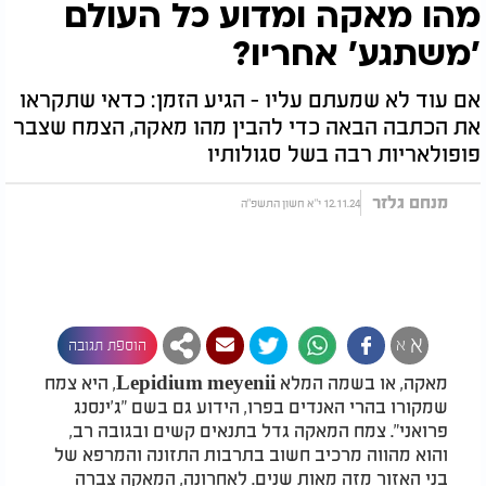
מהו מאקה ומדוע כל העולם
'משתגע' אחריו?
אם עוד לא שמעתם עליו - הגיע הזמן: כדאי שתקראו
את הכתבה הבאה כדי להבין מהו מאקה, הצמח שצבר
פופולאריות רבה בשל סגולותיו
מנחם גלזר
12.11.24 י"א חשון התשפ"ה
א
א
הוספת תגובה
מאקה, או בשמה המלא Lepidium meyenii, היא צמח
שמקורו בהרי האנדים בפרו, הידוע גם בשם "ג'ינסנג
פרואני". צמח המאקה גדל בתנאים קשים ובגובה רב,
והוא מהווה מרכיב חשוב בתרבות התזונה והמרפא של
בני האזור מזה מאות שנים. לאחרונה, המאקה צברה