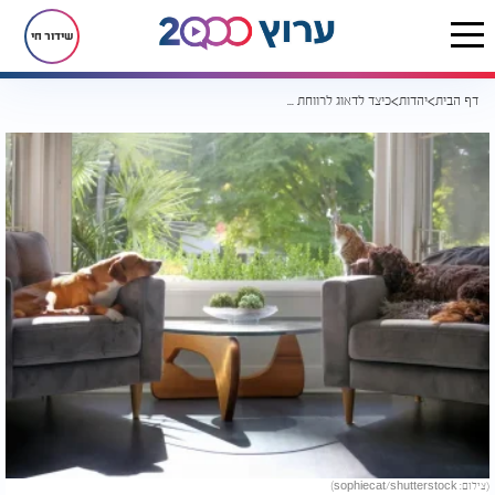
שידור חי
דף הבית
יהדות
כיצד לדאוג לרווחת חיות בשבת?
(צילום: sophiecat/shutterstock)