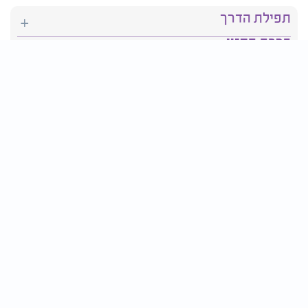
תפילת הדרך
ברכת המזון
יהדות
סידור תפילה
בריאות
חגים ומועדים
פרטים ליצירת קשר:
טלפון : 2610*
פקס: 03-9509719