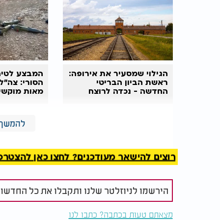
הגילוי שמסעיר את אירופה:
המבצע לטיה
ראשת הביון הבריטי
הסורי: צה"ל
החדשה - נכדה לרוצח
מאות מוקשים
יהודים נאצי
מצה"ל הובהר כי הותקפו מספר מטרות במרחבי
להמשך 
לשימוש באזרחים כמגן אנושי.
רוצים להישאר מעודכנים? לחצו כאן להצטרפות ל
הירשמו לניוזלטר שלנו ותקבלו את כל החדשו
מצאתם טעות בכתבה? כתבו לנו