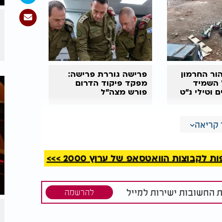
ור החרמון
פרישה גוררת פרישה:
 השמיד
מפקד פיקוד הדרום
 וטילי נ"ט
פורש מצה"ל
ם אזרחיים, כחלק מהטקטיקה של חיזבאללה
קריאה
קבוצות הוואטסאפ של ערוץ 2000 >>>
ת החשובות ישירות למייל
להרשמה