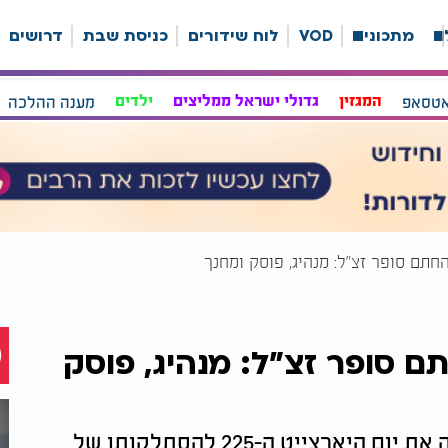
ה
מתכונים
VOD
לוח שידורים
כניסת שבת
דרושים
אטסאפ
המגזין
גדולי ישראל ממליצים
ילדים
מענה ההלכה
חתם סופר זצ"ל: מנהיג, פוסק
היום, כ"ה בתשרי, מציינת היהדות הנאמנה את יום היארצייט ה-225 להסתלקותו של