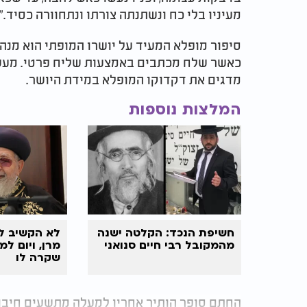
מעיניו בלי כח ונשתנתה צורתו ונתחוורה כסיד."
סיפור מופלא המעיד על יושרו המופתי הוא מנהג
כאשר שלח מכתבים באמצעות שליח פרטי. מעשה
מדגים את דקדוקו המופלא במידת היושר.
המלצות נוספות
חשיפת הנכד: הקלטה ישנה
לא הקשיב ל
מהמקובל רבי חיים סנואני
מרן, ויום ל
שקרה לו
החתם סופר הותיר אחריו למעלה מתשעים חיבור