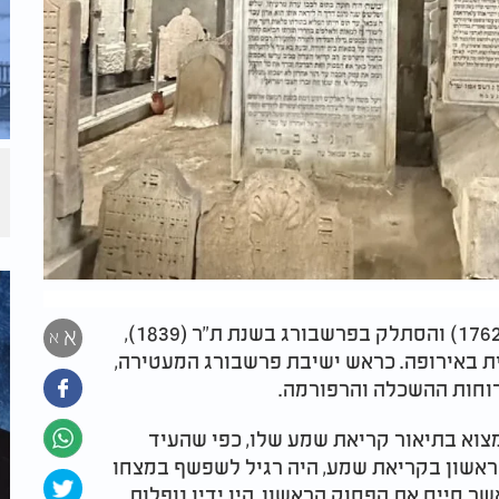
החתם סופר, שנולד בפרנקפורט בשנת תקכ"ג (1762) והסתלק בפרשבורג בשנת ת"ר (1839),
א
א
ת באירופה. כראש ישיבת פרשבורג המעטירה,
רוחות ההשכלה והרפורמה.
צוא בתיאור קריאת שמע שלו, כפי שהעיד
ראשון בקריאת שמע, היה רגיל לשפשף במצחו
ר סיים את הפסוק הראשון, היו ידיו נופלות