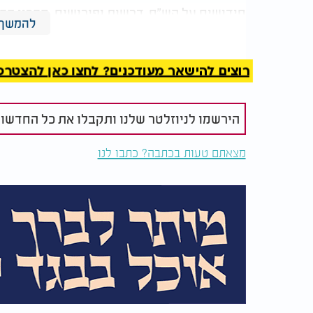
חידושים על הש"ס, דרשות ופירושים. ספריו הפ
להמשך 
היהודית, ועד היום משמשים כמקור הלכתי מרכז
כיום, 225 שנים אחרי הסתלקותו, ממשיכה
רוצים להישאר מעודכנים? לחצו כאן להצטרפות ל
החרדית. תורתו נלמדת בשקידה בבתי המדרש, ו
זכותו תגן עלינו ועל כל ישראל, אמן.
הירשמו לניוזלטר שלנו ותקבלו את כל החדשו
מצאתם טעות בכתבה? כתבו לנו