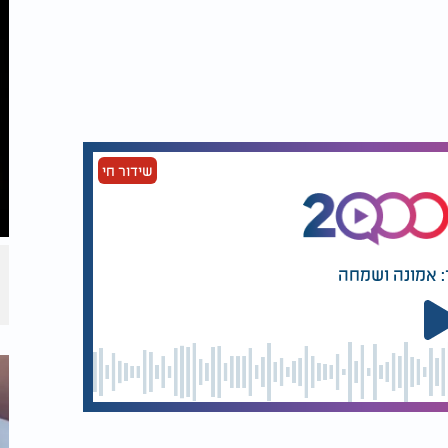
שידור חי
: אמונה ושמחה