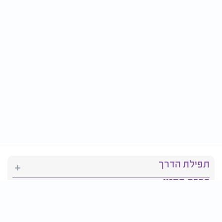
תפילת הדרך
ברכת המזון
יהדות
סידור תפילה