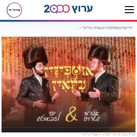
שידור חי
דף הבית
מוסיקה
"אושפיזין עילאין" - שטרויס וליבוביץ בביצוע מיוחד
אברמי שטרויס ויוסי ליבוביץ -"אושפיזין עילאין"