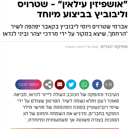
"אושפיזין עילאין" - שטרויס
וליבוביץ בביצוע מיוחד
אברמי שטרויס ויוסי ליבוביץ בקאבר יפהפה לשיר
"הרחמן", שיצא במקור על ידי מרדכי יצהר וביני לנדאו
מוזיקה יהודית
20.10.24 י"ח תשרי התשפ"ה
א
א
הוספת תגובה
העיבוד וההפקה של הכוכב העולה לייזר לנדאו, מביאה
סאונד רענן ומלא נשמה לשיר. הסרטון שצולם על ידי
שימי רובינשטיין בסוכה המהממת של מוישי מילר
המוקף בחברים, מדגיש את השמחה והחום של חג
הסוכות בצורה פשוטה אך משמעותית ומיוחדת.