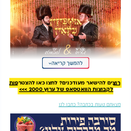
להמשך קריאה
אברמי שטרויס ויוסי ליבוביץ -"אושפיזין עילאין"
רוצים להישאר מעודכנים? לחצו כאן להצטרפות
לקבוצות הוואטסאפ של ערוץ 2000 >>>
מצאתם טעות בכתבה? כתבו לנו