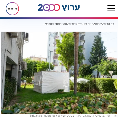
שידור חי
דף הבית
יהדות
חגים ומועדים
סוכות
מהו המסר המרכזי של הושענא רבה ליהודים בימינו?
מהו המסר המרכזי של הושענא רבה ליהודים בימינו? (צילום: Strigana/shutterstock)