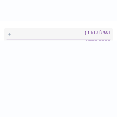
תפילת הדרך
ברכת המזון
יהדות
סידור תפילה
בריאות
חגים ומועדים