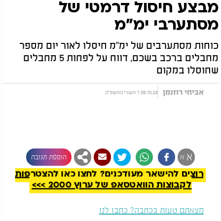
מבצע חיסול דרמטי של
מסתערבי ימ"מ
כוחות מסתערבים של ימ"מ חיסלו לאור יום מספר
מחבלים ברכב בשכם, דווח על לפחות 5 מחבלים
שחוסלו במקום
אביחי רוזנמן
09.10.24 ז' תשרי התשפ"ה
להמשך קריאה
א
א
הוספת תגובה
רוצים להישאר מעודכנים? לחצו כאן להצטרפות
לקבוצות הוואטסאפ של ערוץ 2000 >>>
מצאתם טעות בכתבה? כתבו לנו