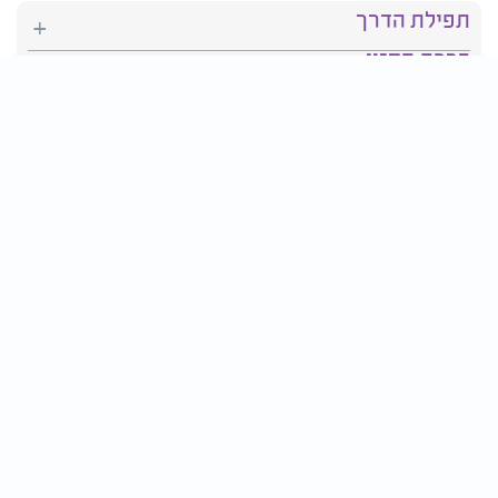
תפילת הדרך
ברכת המזון
יהדות
סידור תפילה
בריאות
חגים ומועדים
פרטים ליצירת קשר:
טלפון : 2610*
פקס: 03-9509719