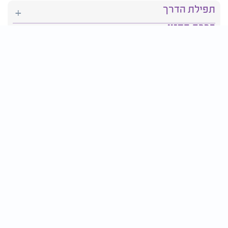
תפילת הדרך
ברכת המזון
יהדות
סידור תפילה
בריאות
חגים ומועדים
פרטים ליצירת קשר:
טלפון : 2610*
פקס: 03-9509719