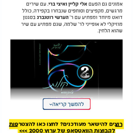
אמונים גם הפעם
. עם שירים
אלי קליין ואיצי ברי
מרגשים, מקפיצים וסוחפים שנבחרו בקפידה, כולל
דואט מיוחד ומפתיע עם ר'
בסגנון
הערשי רוטנברג
מוזיקלי לא אופייני לר' שלמה, שגם מפתיע עם שיר
שהוא הלחין.
להמשך קריאה
תקציר אלבום: ר' שלמה טויסיג - "חמישה קולות"
רוצים להישאר מעודכנים? לחצו כאן להצטרפות
לקבוצות הוואטסאפ של ערוץ 2000 >>>