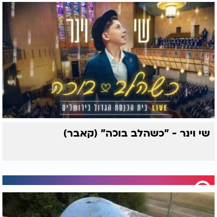
שי וינר - "כשהלב בוכה" (קאבר)