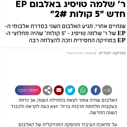
ר' שלמה טויסיג באלבום EP
חדש "5 קולות 2#"
שנתיים אחרי, מגיע האלבום השני בסדרת אלבומי ה-
EP של ר' שלמה טויסיג - "5 קולות" שהיה מחלוצי ה-
EP במוזיקה החסידית וזכה להצלחה רבה
מוזיקה יהודית
08.09.24 ה' אלול התשפ"ד
א
א
הוספת תגובה
האלבום שהיה אמור לצאת בתחילת השנה, אך נדחה
בעקבות מלחמת חרבות ברזל. יוצא כעת לקראת ולכבוד
השנה החדשה.
על מלאכת העיבוד וההפקה המוזיקלית של האלבום