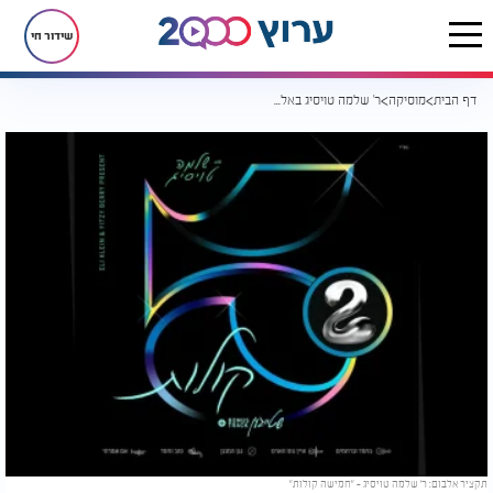
שידור חי
דף הבית
מוסיקה
ר' שלמה טויסיג באלבום EP חדש "5 קולות 2#"
תקציר אלבום: ר' שלמה טויסיג - "חמישה קולות"