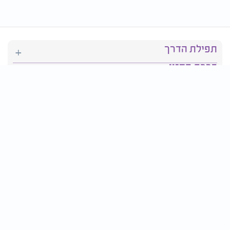
תפילת הדרך
ברכת המזון
יהדות
סידור תפילה
בריאות
חגים ומועדים