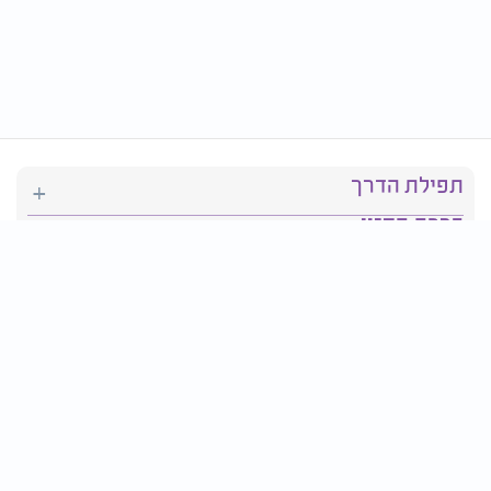
תפילת הדרך
ברכת המזון
יהדות
סידור תפילה
בריאות
חגים ומועדים