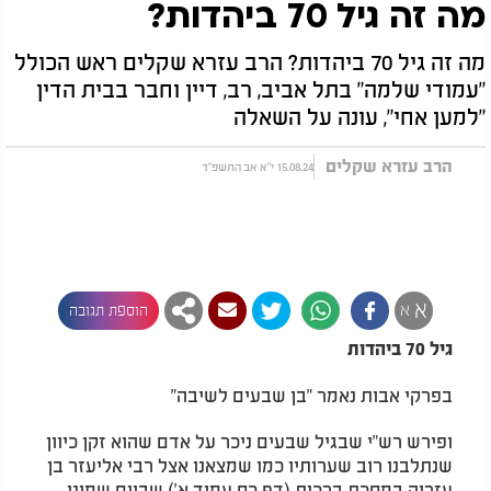
מה זה גיל 70 ביהדות?
מה זה גיל 70 ביהדות? הרב עזרא שקלים ראש הכולל
"עמודי שלמה" בתל אביב, רב, דיין וחבר בבית הדין
"למען אחי", עונה על השאלה
הרב עזרא שקלים
15.08.24 י"א אב התשפ"ד
א
א
הוספת תגובה
גיל 70 ביהדות
בפרקי אבות נאמר "בן שבעים לשיבה
"
ופירש רש"י שבגיל שבעים ניכר על אדם שהוא זקן כיוון
שנתלבנו רוב שערותיו כמו שמצאנו אצל רבי אליעזר בן
עזריה במסכת ברכות (דף כח עמוד א') שביום שמינו