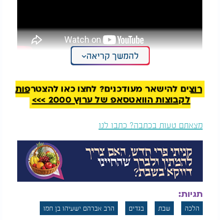
להמשך קריאה
רוצים להישאר מעודכנים? לחצו כאן להצטרפות
לקבוצות הוואטסאפ של ערוץ 2000 >>>
מצאתם טעות בכתבה? כתבו לנו
תגיות:
ברירת בגדים בשבת: האם מותר לסדר ארון בגדים
הלכה
שבת
בגדים
הרב אברהם ישעיהו בן חמו
בשבת?