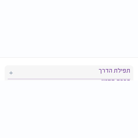
תפילת הדרך
ברכת המזון
יהדות
סידור תפילה
בריאות
חגים ומועדים