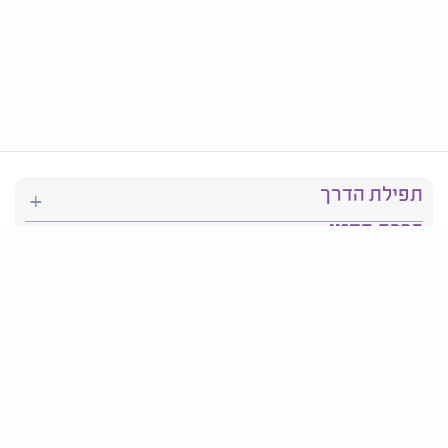
תפילת הדרך
ברכת המזון
יהדות
סידור תפילה
בריאות
חגים ומועדים