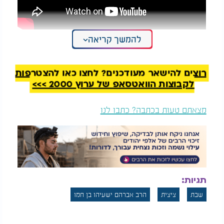
להמשך קריאה
רוצים להישאר מעודכנים? לחצו כאן להצטרפות
לקבוצות הוואטסאפ של ערוץ 2000 >>>
מצאתם טעות בכתבה? כתבו לנו
ברירת בגדים בשבת: האם מותר לסדר ארון בגדים
תגיות:
בשבת?
שבת
ציצית
הרב אברהם ישעיהו בן חמו