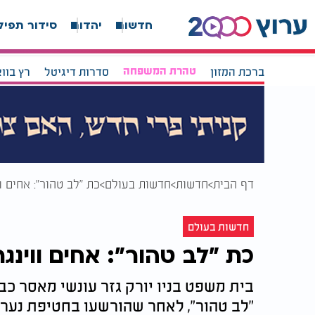
חדשות
יהדות
סידור תפיל
ברכת המזון
טהרת המשפחה
סדרות דיגיטל
רץ בוו
דף הבית
חדשות
חדשות בעולם
כת "לב טהור": אחים ו
חדשות בעולם
כת "לב טהור": אחים ווינג
בית משפט בניו יורק גזר עונשי מאסר כ
"לב טהור", לאחר שהורשעו בחטיפת נערה בת 14 ואחיה