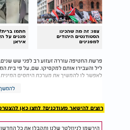
צפו: זה מה שהכינו
חתמו ברית?
הסטודנטים היהודים
מגנים על הא
למפגינים
איראן
פרשת החטיפה עוררה זעזוע רב לפני שש שנים, 
ליל והעבירו אותם למקסיקו. שם, על פי בית המש
לאפשר לו להמשיך את מערכת היחסים המינית ה
פסק הדין החמור משקף את חומרת המעשים ואת 
להמשך 
והפרת זכויות ילדים הן עבירות חמורות שדורש
רוצים להישאר מעודכנים? לחצו כאן להצטרפות ל
הירשמו לניוזלטר שלנו ותקבלו את כל החדשו