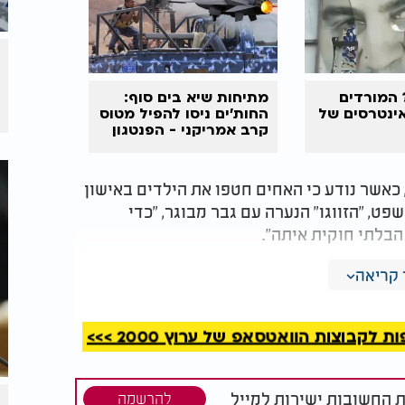
 המורדים
מתיחות שיא בים סוף:
ינטרסים של
החות'ים ניסו להפיל מטוס
קרב אמריקני - הפנטגון
שוקל תגובה
כאשר נודע כי האחים חטפו את הילדים באישון
פט, "הזווגו" הנערה עם גבר מבוגר, "כדי
בלתי חוקית איתה".
הפגיעה הקשה בילדים. חטיפה, ניצול מיני
קריאה
ות ענישה מרתיעה.
קבוצות הוואטסאפ של ערוץ 2000 >>>
ת החשובות ישירות למייל
להרשמה