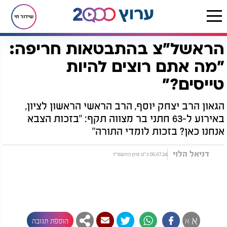
שידור חי
הראשל"צ בהתבטאות חריפה:
דף הבית
חדשות
חדשות בארץ
הראשל"צ בהתבטאות חריפה: "מה אתם רוצים להיות טייסים?"
"מה אתם רוצים להיות
טייסים?"
הגאון הרב יצחק יוסף, הרב הראשי הראשון לציון,
באירוע ל-63 חתני בר מצווה תקף: "בזכות הצבא
אנחנו כאן? בזכות לומדי התורה"
דניאל הלוי
05.07.24 כ"ט סיון התשפ"ד
א
א
הוספת תגובה