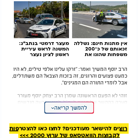
אין מתנות חינם: נשללה
מעצר דרמטי בנתב"ג:
זכאותם של כ־200
המשנה לראש עיריית
משפחות שהונו את
ראשון לציון נעצר
המדינה
הרב יוסף המשיך ואמר: "זרקו עלינו אלפי טילים, לא היו
כמעט פצועים והרוגים, זה בזכות הצבא? הם משתדלים,
אבל לומדי התורה הם המגינים".
זוהי לא הפעם הראשונה שמרן הרב יצחק יוסף מעורר
סערה בהקשר של הגיוס לצה"ל. לפני ארבעה חודשים
להמשך קריאה
אמר: "אם יכריחו אותנו ללכת לצבא, ניסע כולנו לחוץ
לארץ".
רוצים להישאר מעודכנים? לחצו כאן להצטרפות
לקבוצות הוואטסאפ של ערוץ 2000 >>>