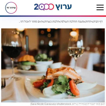
שידור חי
דף הבית
יהדות
מענה ההלכה העולמי
הלכות כשרות
האם מותר לאכול דגים בחו"ל?
האם מותר לאכול דגים בחו"ל? (צילום: Sara Nicole Garavuso/shutterstock)