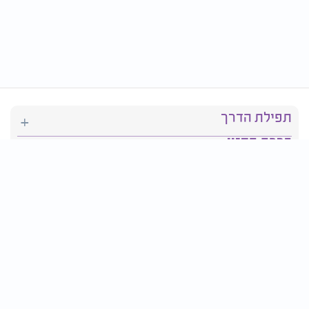
תפילת הדרך
ברכת המזון
יהדות
סידור תפילה
בריאות
חגים ומועדים