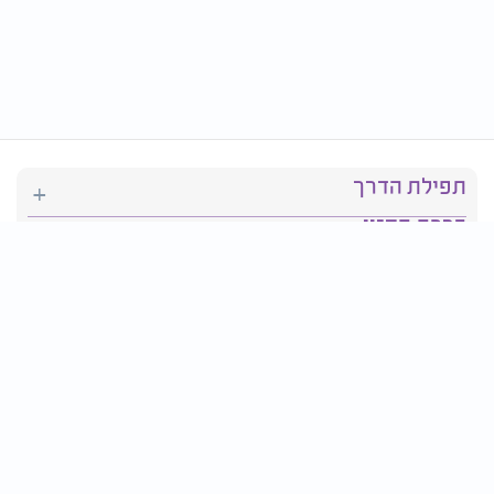
תפילת הדרך
ברכת המזון
יהדות
סידור תפילה
בריאות
חגים ומועדים