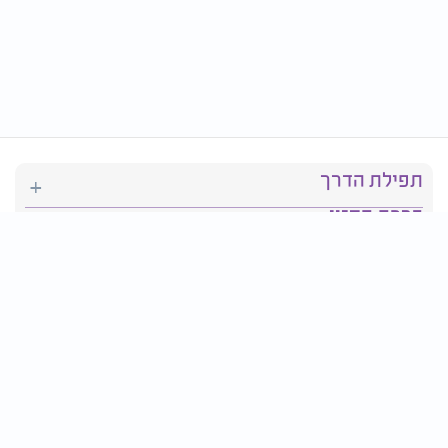
תפילת הדרך
ברכת המזון
יהדות
סידור תפילה
בריאות
חגים ומועדים